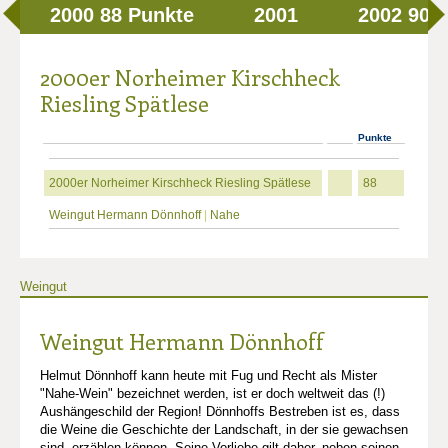
2000
88 Punkte
2001
2002
90 
2000er Norheimer Kirschheck
Riesling Spätlese
Punkte
2000er Norheimer Kirschheck Riesling Spätlese
88
Weingut Hermann Dönnhoff
|
Nahe
Weingut
Weingut Hermann Dönnhoff
Helmut Dönnhoff kann heute mit Fug und Recht als Mister
"Nahe-Wein" bezeichnet werden, ist er doch weltweit das (!)
Aushängeschild der Region! Dönnhoffs Bestreben ist es, dass
die Weine die Geschichte der Landschaft, in der sie gewachsen
sind, erzählen können. Seine Vorliebe gilt daher, neben seinen