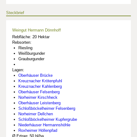
Steckbrief
Weingut Hermann Dönnhoff
Rebfläche: 20 Hektar
Rebsorten:
Riesling
Weißburgunder
Grauburgunder
Lagen:
Oberhäuser Brücke
Kreuznacher Krötenpfuhl
Kreuznacher Kahlenberg
Oberhäuser Felsenberg
Norheimer Kirschheck
Oberhäuser Leistenberg
Schloßböckelheimer Felsenberg
Norheimer Dellchen
Schloßböckelheimer Kupfergrube
Niederhäuser Hermannshöhle
Roxheimer Höllenpfad
Ø Ertrag: 50 hl/ha