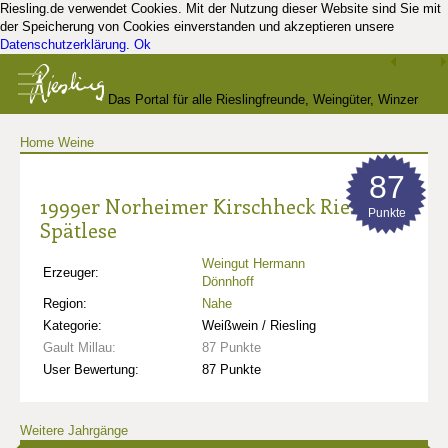
Riesling.de verwendet Cookies. Mit der Nutzung dieser Website sind Sie mit
der Speicherung von Cookies einverstanden und akzeptieren unsere
Datenschutzerklärung
.
Ok
Das Portal für alle Rieslingfreunde, Weingüter, Winzer
Home
Weine
und Kenner
87
1999er Norheimer Kirschheck Riesling
Punkte
Spätlese
Weingut Hermann
Erzeuger:
Dönnhoff
Region:
Nahe
Kategorie:
Weißwein / Riesling
Gault Millau:
87 Punkte
User Bewertung:
87 Punkte
Weitere Jahrgänge