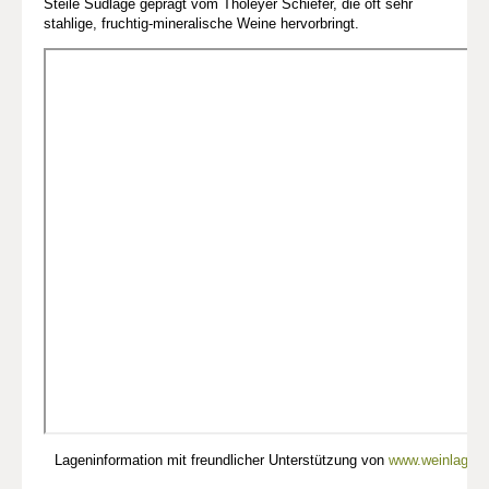
Steile Südlage geprägt vom Tholeyer Schiefer, die oft sehr
stahlige, fruchtig-mineralische Weine hervorbringt.
Lageninformation mit freundlicher Unterstützung von
www.weinlagen-