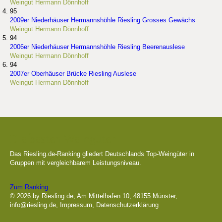
Weingut Hermann Dönnhoff
95
2009er Niederhäuser Hermannshöhle Riesling Grosses Gewächs
Weingut Hermann Dönnhoff
94
2006er Niederhäuser Hermannshöhle Riesling Beerenauslese
Weingut Hermann Dönnhoff
94
2007er Oberhäuser Brücke Riesling Auslese
Weingut Hermann Dönnhoff
Die besten Weingüter
Das Riesling.de-Ranking gliedert Deutschlands Top-Weingüter in
Gruppen mit vergleichbarem Leistungsniveau.
Zum Ranking
© 2026 by Riesling.de, Am Mittelhafen 10, 48155 Münster,
info@riesling.de
,
Impressum
,
Datenschutzerklärung