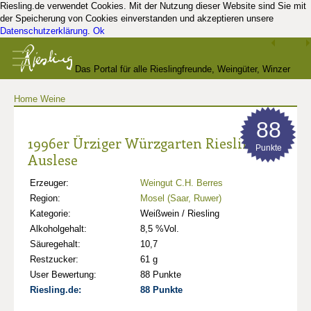
Riesling.de verwendet Cookies. Mit der Nutzung dieser Website sind Sie mit
der Speicherung von Cookies einverstanden und akzeptieren unsere
Datenschutzerklärung
.
Ok
Das Portal für alle Rieslingfreunde, Weingüter, Winzer
Home
Weine
und Kenner
88
1996er Ürziger Würzgarten Riesling
Punkte
Auslese
Erzeuger:
Weingut C.H. Berres
Region:
Mosel (Saar, Ruwer)
Kategorie:
Weißwein / Riesling
Alkoholgehalt:
8,5 %Vol.
Säuregehalt:
10,7
Restzucker:
61 g
User Bewertung:
88 Punkte
Riesling.de:
88 Punkte