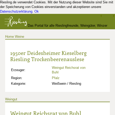
Riesling.de verwendet Cookies. Mit der Nutzung dieser Website sind Sie mit
der Speicherung von Cookies einverstanden und akzeptieren unsere
Datenschutzerklärung
.
Ok
Das Portal für alle Rieslingfreunde, Weingüter, Winzer
Home
Weine
und Kenner
1950er Deidesheimer Kieselberg
Riesling Trockenbeerenauslese
Weingut Reichsrat von
Erzeuger:
Buhl
Region:
Pfalz
Kategorie:
Weißwein / Riesling
Weingut
Weingut Reichsrat von Buhl