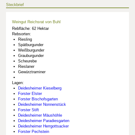
Steckbrief
Weingut Reichsrat von Buhl
Rebfläche: 62 Hektar
Rebsorten:
Riesling
Spätburgunder
Weißburgunder
Grauburgunder
Scheurebe
Rieslaner
Gewürztraminer
Lagen:
Deidesheimer Kieselberg
Forster Elster
Forster Bischofsgarten
Deidesheimer Nonnenstück
Forster Stift
Deidesheimer Mäushöhle
Deidesheimer Paradiesgarten
Deidesheimer Herrgottsacker
Forster Pechstein