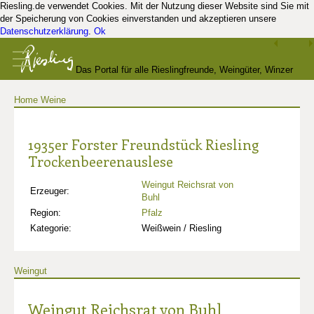
Riesling.de verwendet Cookies. Mit der Nutzung dieser Website sind Sie mit
der Speicherung von Cookies einverstanden und akzeptieren unsere
Datenschutzerklärung
.
Ok
Das Portal für alle Rieslingfreunde, Weingüter, Winzer
Home
Weine
und Kenner
1935er Forster Freundstück Riesling
Trockenbeerenauslese
Weingut Reichsrat von
Erzeuger:
Buhl
Region:
Pfalz
Kategorie:
Weißwein / Riesling
Weingut
Weingut Reichsrat von Buhl