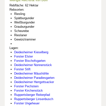
Weingut Reichsrat von Buhl
Rebfläche: 62 Hektar
Rebsorten:
Riesling
Spätburgunder
Weißburgunder
Grauburgunder
Scheurebe
Rieslaner
Gewürztraminer
Lagen:
Deidesheimer Kieselberg
Forster Elster
Forster Bischofsgarten
Deidesheimer Nonnenstück
Forster Stift
Deidesheimer Mäushöhle
Deidesheimer Paradiesgarten
Deidesheimer Herrgottsacker
Forster Pechstein
Forster Kirchenstück
Ruppertsberger Reiterpfad
Ruppertsberger Linsenbusch
Forster Ungeheuer