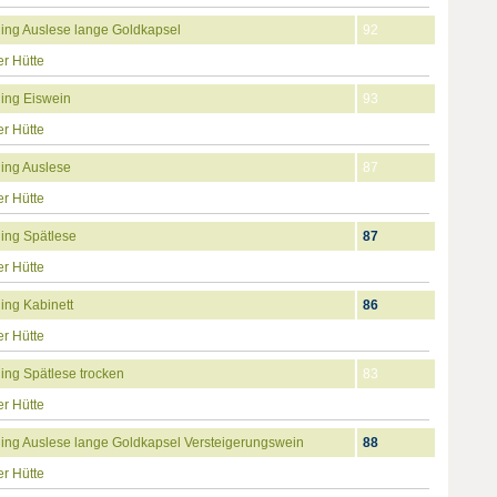
ing Auslese lange Goldkapsel
92
r Hütte
ing Eiswein
93
r Hütte
ing Auslese
87
r Hütte
ing Spätlese
87
r Hütte
ing Kabinett
86
r Hütte
ing Spätlese trocken
83
r Hütte
ing Auslese lange Goldkapsel Versteigerungswein
88
r Hütte