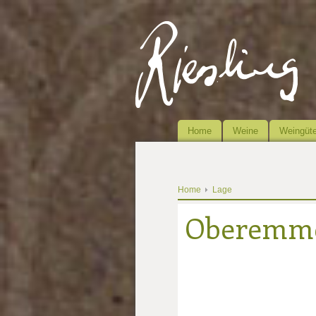
Home
Weine
Weingüte
Home
Lage
Oberemme