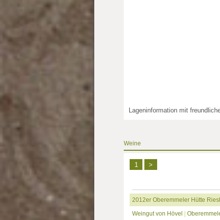
Lageninformation mit freundlic
Weine
1
>
2012er Oberemmeler Hütte Ries
Weingut von Hövel
|
Oberemmele