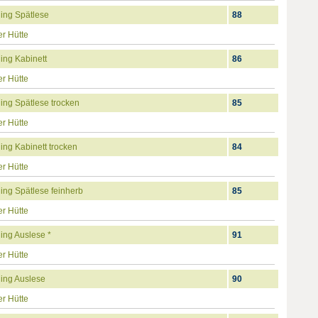
ing Spätlese
88
r Hütte
ing Kabinett
86
r Hütte
ing Spätlese trocken
85
r Hütte
ng Kabinett trocken
84
r Hütte
ing Spätlese feinherb
85
r Hütte
ing Auslese *
91
r Hütte
ing Auslese
90
r Hütte