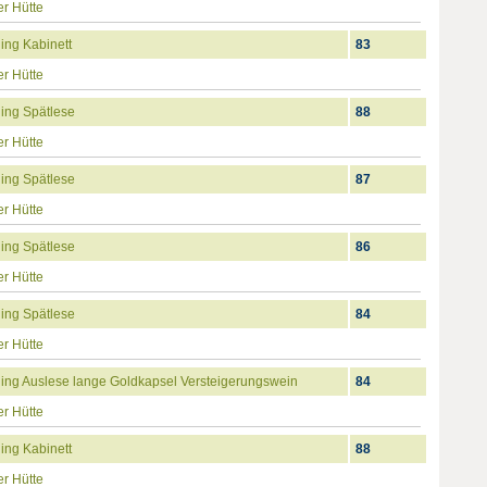
r Hütte
ing Kabinett
83
r Hütte
ing Spätlese
88
r Hütte
ing Spätlese
87
r Hütte
ing Spätlese
86
r Hütte
ing Spätlese
84
r Hütte
ing Auslese lange Goldkapsel Versteigerungswein
84
r Hütte
ing Kabinett
88
r Hütte