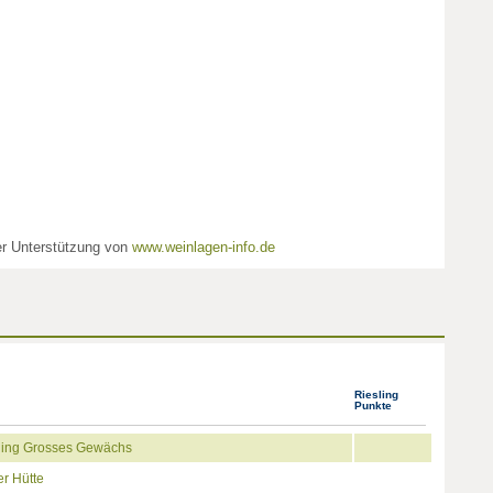
her Unterstützung von
www.weinlagen-info.de
Riesling
Punkte
ling Grosses Gewächs
r Hütte