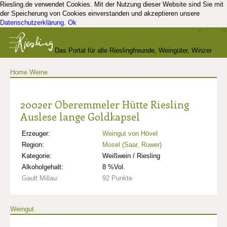
Riesling.de verwendet Cookies. Mit der Nutzung dieser Website sind Sie mit
der Speicherung von Cookies einverstanden und akzeptieren unsere
Datenschutzerklärung
.
Ok
Das Portal für alle Rieslingfreunde, Weingüter, Winzer
Home
Weine
und Kenner
2002er Oberemmeler Hütte Riesling
Auslese lange Goldkapsel
Erzeuger:
Weingut von Hövel
Region:
Mosel (Saar, Ruwer)
Kategorie:
Weißwein / Riesling
Alkoholgehalt:
8 %Vol.
Gault Millau:
92 Punkte
Weingut