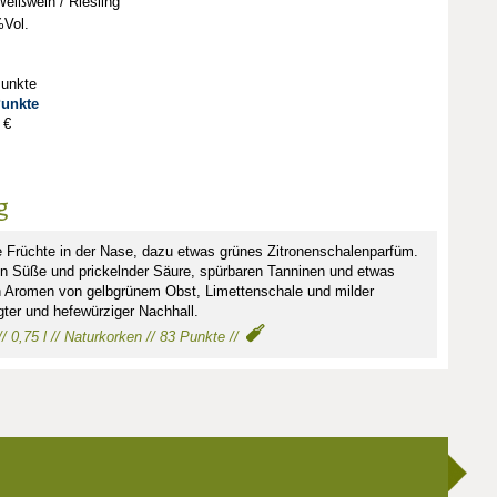
eißwein / Riesling
Vol.
Punkte
Punkte
 €
g
e Früchte in der Nase, dazu etwas grünes Zitronenschalenparfüm.
 Süße und prickelnder Säure, spürbaren Tanninen und etwas
ch Aromen von gelbgrünem Obst, Limettenschale und milder
gter und hefewürziger Nachhall.
/ 0,75 l // Naturkorken // 83 Punkte //