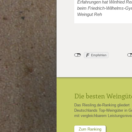
Erfahrungen hat Winfried Re
beim Friedrich-Wilhelms-Gy
Weingut Reh
Die besten Weingüt
Das Riesling.de-Ranking gliedert
Deutschlands Top-Weingüter in G
mit vergleichbarem Leistungsnive
Zum Ranking