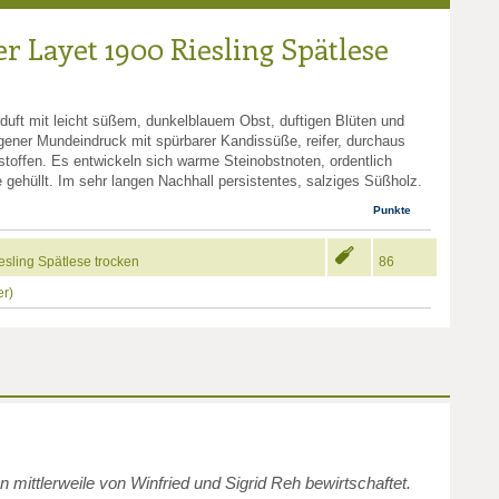
r Layet 1900 Riesling Spätlese
rduft mit leicht süßem, dunkelblauem Obst, duftigen Blüten und
ener Mundeindruck mit spürbarer Kandissüße, reifer, durchaus
stoffen. Es entwickeln sich warme Steinobstnoten, ordentlich
e gehüllt. Im sehr langen Nachhall persistentes, salziges Süßholz.
Punkte
sling Spätlese trocken
86
er)
mittlerweile von Winfried und Sigrid Reh bewirtschaftet.