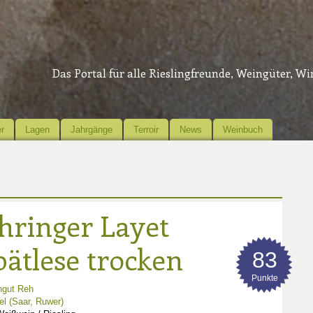
Das Portal für alle Rieslingfreunde, Weingüter, W
r
Lagen
Jahrgänge
Terroir
News
Weinbuch
hringer Layet
pätlese trocken
83
Punkte
ngut Reh
l (Saar, Ruwer)