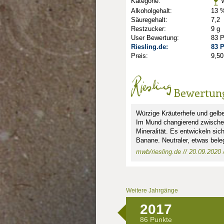
Kategorie:
W
Alkoholgehalt:
13 %
Säuregehalt:
7,2
Restzucker:
9 g
User Bewertung:
83 
Riesling.de:
83 
Preis:
9,50
Bewertun
Würzige Kräuterhefe und gelb
nkte: 1.5
Im Mund changierend zwischen
Mineralität. Es entwickeln si
Banane. Neutraler, etwas bele
mwb/riesling.de // 20.09.2020 /
Weitere Jahrgänge
2017
86 Punkte