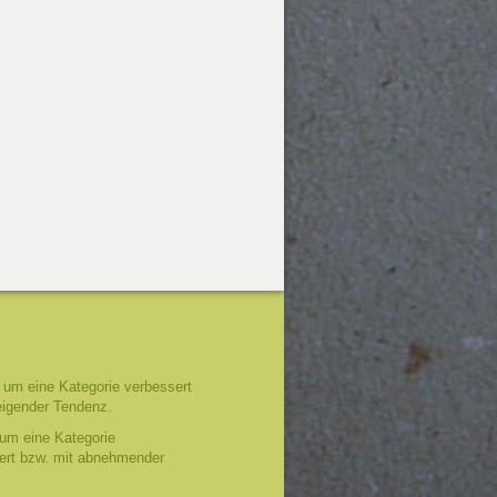
um eine Kategorie verbessert
eigender Tendenz.
um eine Kategorie
tert bzw. mit abnehmender