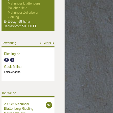
Mehringer Blattenberg
Pölicher Held
Mehringer Zellerberg
Gebling
Ø Ertrag: 58 hl/ha
Jahresprod: 50 000 Fl.
Bewertung
2019
Riesling.de
Gault Millau
keine Angabe
Top Weine
2005er Mehringer
92
Blattenberg Riesling