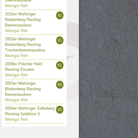
Beerenauslese
Weingut Reh
2016er Mehringer
91
Blattenberg Riesling
Beerenauslese
Weingut Reh
2003er Mehringer
91
Blattenberg Riesling
Trockenbeerenauslese
Weingut Reh
2009er Pölicher Held
91
Riesling Eiswein
Weingut Reh
2003er Mehringer
90
Blattenberg Riesling
Beerenauslese
Weingut Reh
2004er Mehringer Zellerberg
90
Riesling Spätlese S
Weingut Reh