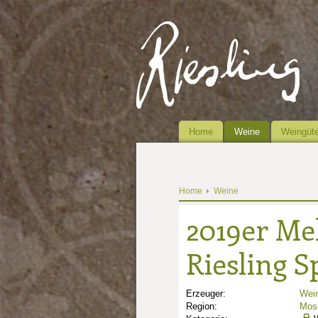
Home
Weine
Weingüte
Home
Weine
2019er Me
Riesling S
Erzeuger:
Wei
Region:
Mose