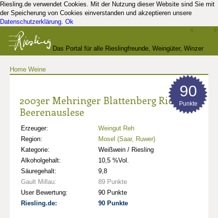
Riesling.de verwendet Cookies. Mit der Nutzung dieser Website sind Sie mit
der Speicherung von Cookies einverstanden und akzeptieren unsere
Datenschutzerklärung
.
Ok
Das Portal für alle Rieslingfreunde, Weingüter, Winzer
Home
Weine
und Kenner
90
2003er Mehringer Blattenberg Riesling
Punkte
Beerenauslese
Erzeuger:
Weingut Reh
Region:
Mosel (Saar, Ruwer)
Kategorie:
Weißwein / Riesling
Alkoholgehalt:
10,5 %Vol.
Säuregehalt:
9,8
Gault Millau:
89 Punkte
User Bewertung:
90 Punkte
Riesling.de:
90 Punkte