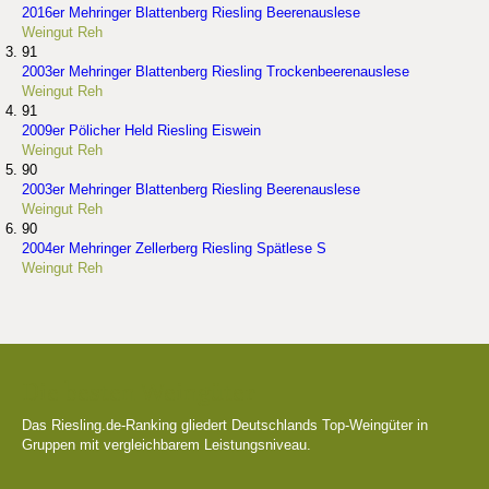
2016er Mehringer Blattenberg Riesling Beerenauslese
Weingut Reh
91
2003er Mehringer Blattenberg Riesling Trockenbeerenauslese
Weingut Reh
91
2009er Pölicher Held Riesling Eiswein
Weingut Reh
90
2003er Mehringer Blattenberg Riesling Beerenauslese
Weingut Reh
90
2004er Mehringer Zellerberg Riesling Spätlese S
Weingut Reh
Die besten Weingüter
Das Riesling.de-Ranking gliedert Deutschlands Top-Weingüter in
Gruppen mit vergleichbarem Leistungsniveau.