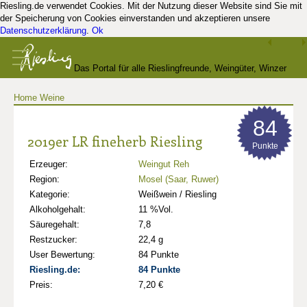
Riesling.de verwendet Cookies. Mit der Nutzung dieser Website sind Sie mit
der Speicherung von Cookies einverstanden und akzeptieren unsere
Datenschutzerklärung
.
Ok
Das Portal für alle Rieslingfreunde, Weingüter, Winzer
Home
Weine
und Kenner
84
2019er LR fineherb Riesling
Punkte
Erzeuger:
Weingut Reh
Region:
Mosel (Saar, Ruwer)
Kategorie:
Weißwein / Riesling
Alkoholgehalt:
11 %Vol.
Säuregehalt:
7,8
Restzucker:
22,4 g
User Bewertung:
84 Punkte
Riesling.de:
84 Punkte
Preis:
7,20 €