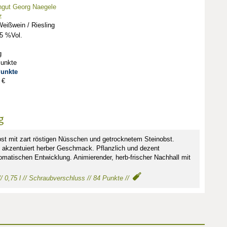
ngut Georg Naegele
z
eißwein / Riesling
5 %Vol.
g
Punkte
Punkte
 €
g
st mit zart röstigen Nüsschen und getrocknetem Steinobst.
 akzentuiert herber Geschmack. Pflanzlich und dezent
romatischen Entwicklung. Animierender, herb-frischer Nachhall mit
/ 0,75 l // Schraubverschluss // 84 Punkte //