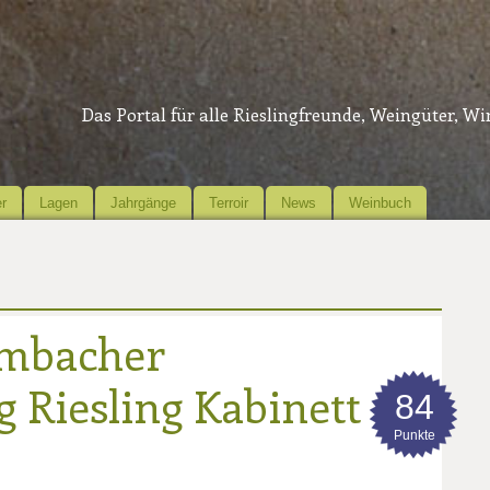
Das Portal für alle Rieslingfreunde, Weingüter, W
r
Lagen
Jahrgänge
Terroir
News
Weinbuch
ambacher
 Riesling Kabinett
84
Punkte