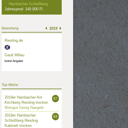
Hambacher Schloßberg
Jahresprod: 140 000 Fl.
Bewertung
2019
Riesling.de
Gault Millau
keine Angabe
Top Weine
2019er Hambacher Am
87
Kirchberg Riesling trocken
Weingut Georg Naegele
2019er Hambacher
84
Schloßberg Riesling
Kabinett trocken