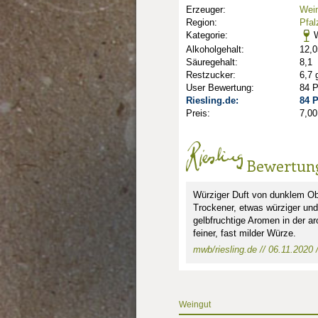
Erzeuger:
Wei
Region:
Pfal
Kategorie:
W
Alkoholgehalt:
12,0
Säuregehalt:
8,1
Restzucker:
6,7 
User Bewertung:
84 
Riesling.de:
84 
Preis:
7,00
nkte: 1.0
Bewertun
Würziger Duft von dunklem Ob
Trockener, etwas würziger und
gelbfruchtige Aromen in der a
feiner, fast milder Würze.
mwb/riesling.de // 06.11.2020 /
Weingut