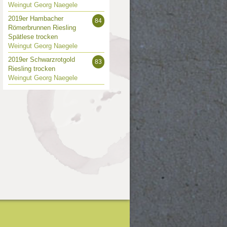
Weingut Georg Naegele
2019er Hambacher
84
Römerbrunnen Riesling
Spätlese trocken
Weingut Georg Naegele
2019er Schwarzrotgold
83
Riesling trocken
Weingut Georg Naegele