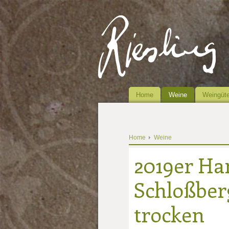
Home
Weine
Weingüte
Home
Weine
2019er H
Schloßberg
trocken