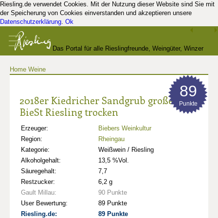
Riesling.de verwendet Cookies. Mit der Nutzung dieser Website sind Sie mit
der Speicherung von Cookies einverstanden und akzeptieren unsere
Datenschutzerklärung
.
Ok
Das Portal für alle Rieslingfreunde, Weingüter, Winzer
Home
Weine
und Kenner
89
2018er Kiedricher Sandgrub großes
Punkte
BieSt Riesling trocken
Erzeuger:
Biebers Weinkultur
Region:
Rheingau
Kategorie:
Weißwein / Riesling
Alkoholgehalt:
13,5 %Vol.
Säuregehalt:
7,7
Restzucker:
6,2 g
Gault Millau:
90 Punkte
User Bewertung:
89 Punkte
Riesling.de:
89 Punkte