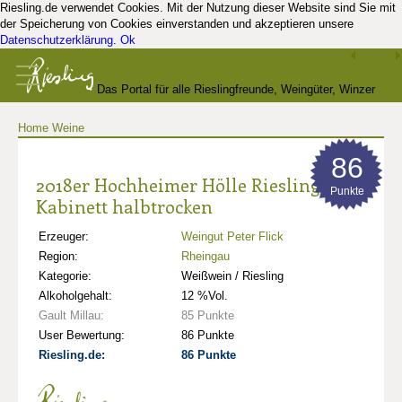
Riesling.de verwendet Cookies. Mit der Nutzung dieser Website sind Sie mit
der Speicherung von Cookies einverstanden und akzeptieren unsere
Datenschutzerklärung
.
Ok
Das Portal für alle Rieslingfreunde, Weingüter, Winzer
Home
Weine
und Kenner
86
2018er Hochheimer Hölle Riesling
Punkte
Kabinett halbtrocken
Erzeuger:
Weingut Peter Flick
Region:
Rheingau
Kategorie:
Weißwein / Riesling
Alkoholgehalt:
12 %Vol.
Gault Millau:
85 Punkte
User Bewertung:
86 Punkte
Riesling.de:
86 Punkte