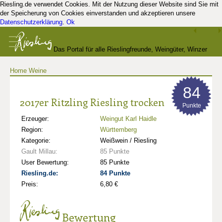
Riesling.de verwendet Cookies. Mit der Nutzung dieser Website sind Sie mit
der Speicherung von Cookies einverstanden und akzeptieren unsere
Datenschutzerklärung
.
Ok
Das Portal für alle Rieslingfreunde, Weingüter, Winzer
Home
Weine
und Kenner
84
2017er Ritzling Riesling trocken
Punkte
Erzeuger:
Weingut Karl Haidle
Region:
Württemberg
Kategorie:
Weißwein / Riesling
Gault Millau:
85 Punkte
User Bewertung:
85 Punkte
Riesling.de:
84 Punkte
Preis:
6,80 €
Bewertung