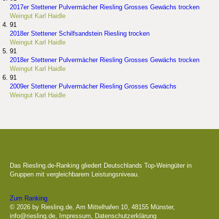
2017er Stettener Pulvermächer Riesling Grosses Gewächs trocken
Weingut Karl Haidle
91
2018er Stettener Schilfsandstein Riesling trocken
Weingut Karl Haidle
91
2018er Stettener Pulvermächer Riesling Grosses Gewächs trocken
Weingut Karl Haidle
91
2009er Stettener Pulvermächer Riesling Grosses Gewächs
Weingut Karl Haidle
Die besten Weingüter
Das Riesling.de-Ranking gliedert Deutschlands Top-Weingüter in
Gruppen mit vergleichbarem Leistungsniveau.
Zum Ranking
© 2026 by Riesling.de, Am Mittelhafen 10, 48155 Münster,
info@riesling.de
,
Impressum
,
Datenschutzerklärung