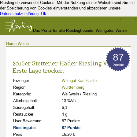
Riesling.de verwendet Cookies. Mit der Nutzung dieser Website sind Sie mit
der Speicherung von Cookies einverstanden und akzeptieren unsere
Datenschutzerklärung
.
Ok
Das Portal für alle Rieslingfreunde, Weingüter, Winzer
Home
Weine
und Kenner
87
2016er Stettener Häder Riesling VDP.
Punkte
Erste Lage trocken
Erzeuger:
Weingut Karl Haidle
Region:
Württemberg
Kategorie:
Weißwein / Riesling
Alkoholgehalt:
13 %Vol.
Säuregehalt:
6,1
Restzucker:
4 g
User Bewertung:
87 Punkte
Riesling.de:
87 Punkte
Preis:
16,20 €