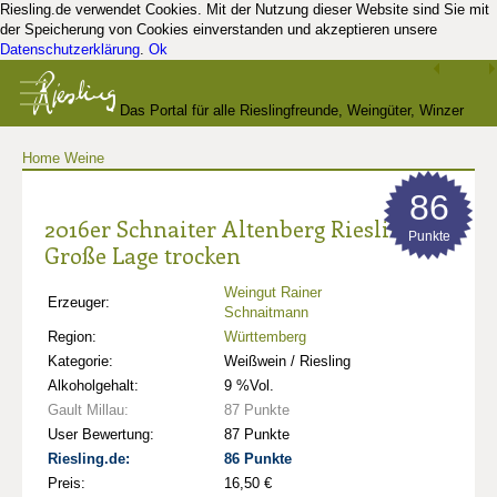
Riesling.de verwendet Cookies. Mit der Nutzung dieser Website sind Sie mit
der Speicherung von Cookies einverstanden und akzeptieren unsere
Datenschutzerklärung
.
Ok
Das Portal für alle Rieslingfreunde, Weingüter, Winzer
Home
Weine
und Kenner
86
2016er Schnaiter Altenberg Riesling
Punkte
Große Lage trocken
Weingut Rainer
Erzeuger:
Schnaitmann
Region:
Württemberg
Kategorie:
Weißwein / Riesling
Alkoholgehalt:
9 %Vol.
Gault Millau:
87 Punkte
User Bewertung:
87 Punkte
Riesling.de:
86 Punkte
Preis:
16,50 €