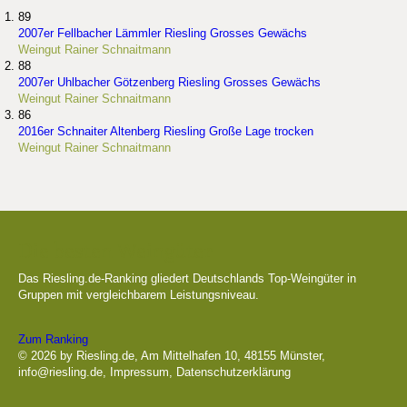
89
2007er Fellbacher Lämmler Riesling Grosses Gewächs
Weingut Rainer Schnaitmann
88
2007er Uhlbacher Götzenberg Riesling Grosses Gewächs
Weingut Rainer Schnaitmann
86
2016er Schnaiter Altenberg Riesling Große Lage trocken
Weingut Rainer Schnaitmann
Die besten Weingüter
Das Riesling.de-Ranking gliedert Deutschlands Top-Weingüter in
Gruppen mit vergleichbarem Leistungsniveau.
Zum Ranking
© 2026 by Riesling.de, Am Mittelhafen 10, 48155 Münster,
info@riesling.de
,
Impressum
,
Datenschutzerklärung