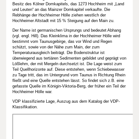
Besitz des Kölner Domkapitels, das 1273 Hochheim mit „Land
und Leuten“ an das Mainzer Domkapitel verkaufte. Die
Rebhänge der Hochheimer Hölle ziehen westlich der
Hochheimer Altstadt mit 15 % Steigung auf den Main zu.
Der Name ist germanischen Ursprungs und bedeutet Abhang
(vgl. engl. Hill). Das Kleinklima in der Hochheimer Hölle wird
bestimmt vom Taunusgebirge, das vor Wind und Regen
schützt, sowie von der Nähe zum Main, der zum
Temperaturausgleich beiträgt. Die Bodenstruktur ist
überwiegend aus tertiären Sedimenten gebildet und geprägt von
Lößlehm, der mit Mergeln durchsetzt ist. Die Lage weist zum
Teil Quellhorizonte auf. Diese entstehen, wenn Schiebewasser
zu Tage tritt, das im Untergrund vom Taunus in Richtung Rhein
fließt und eine Quelle entstehen lässt. So findet sich z.B. eine
gefasste Quelle im Königin-Viktoria-Berg, der früher ein Teil der
Hochheimer Hölle war.
VDP klassifizierte Lage, Auszug aus dem Katalog der VDP-
Klassifikation.