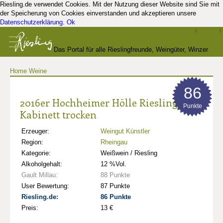
Riesling.de verwendet Cookies. Mit der Nutzung dieser Website sind Sie mit
der Speicherung von Cookies einverstanden und akzeptieren unsere
Datenschutzerklärung
.
Ok
Das Portal für alle Rieslingfreunde, Weingüter, Winzer
Home
Weine
und Kenner
86
2016er Hochheimer Hölle Riesling
Punkte
Kabinett trocken
Erzeuger:
Weingut Künstler
Region:
Rheingau
Kategorie:
Weißwein / Riesling
Alkoholgehalt:
12 %Vol.
Gault Millau:
88 Punkte
User Bewertung:
87 Punkte
Riesling.de:
86 Punkte
Preis:
13 €