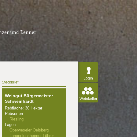
inzer und Kenner
Login
Steckbrief
Weingut Bürgermeister
Weinkeller
Schweinhardt
Rebfläche: 30 Hektar
Rebsorten:
Riesling
Lagen:
Oberweseler Oelsberg
Langenlonsheimer Löhrer