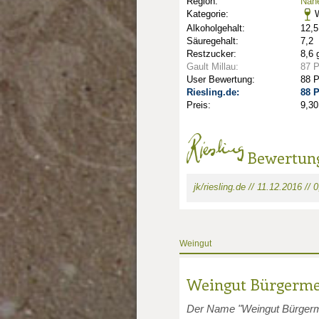
Region:
Nah
Kategorie:
W
Alkoholgehalt:
12,5
Säuregehalt:
7,2
Restzucker:
8,6 
Gault Millau:
87 
User Bewertung:
88 
Riesling.de:
88 
Preis:
9,30
Bewertun
jk/riesling.de // 11.12.2016 //
nkte: 1.5
Weingut
unkte: 2
au Punkte: 2
Weingut Bürgerme
Der Name "Weingut Bürgermei