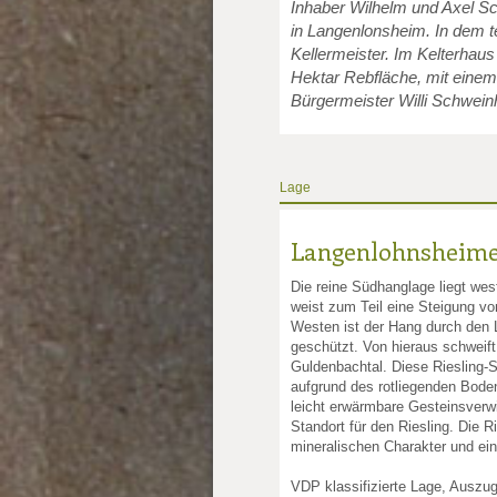
Inhaber Wilhelm und Axel Sc
in Langenlonsheim. In dem t
Kellermeister. Im Kelterhau
Hektar Rebfläche, mit einem
Bürgermeister Willi Schwein
Lage
Langenlohnsheime
Die reine Südhanglage liegt we
weist zum Teil eine Steigung v
Westen ist der Hang durch den
geschützt. Von hieraus schweift
Guldenbachtal. Diese Riesling-S
aufgrund des rotliegenden Boden
leicht erwärmbare Gesteinsverwi
Standort für den Riesling. Die R
mineralischen Charakter und ein
VDP klassifizierte Lage, Auszu