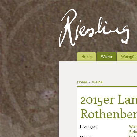
Home
Weine
Weingüte
Home
Weine
2015er La
Rothenber
Erzeuger:
Wein
Schw