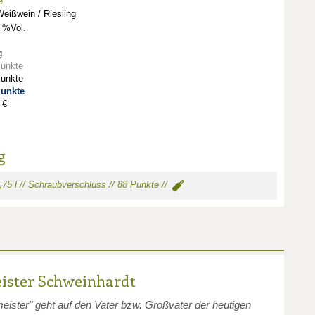
e
eißwein / Riesling
 %Vol.
g
Punkte
Punkte
Punkte
 €
g
 0,75 l // Schraubverschluss // 88 Punkte //
ister Schweinhardt
ster" geht auf den Vater bzw. Großvater der heutigen