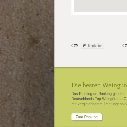
Die besten Weingüt
Das Riesling.de-Ranking gliedert
Deutschlands Top-Weingüter in G
mit vergleichbarem Leistungsnive
Zum Ranking