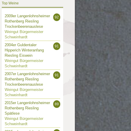
Top Weine
2009er Langenlohnsheimer
92
Rothenberg Riesling
Trockenbeerenauslese
Weingut Bürgermeister
Schweinhardt
2004er Guldentaler
91
Hipperich Winteranfang
Riesling Eiswein
Weingut Bürgermeister
Schweinhardt
2007er Langenlohnsheimer
91
Rothenberg Riesling
Trockenbeerenauslese
Weingut Bürgermeister
Schweinhardt
2015er Langenlohnsheimer
89
Rothenberg Riesling
Spätlese
Weingut Bürgermeister
Schweinhardt