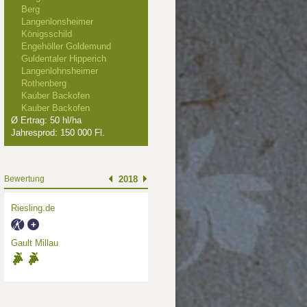
Berg
Langenlonsheimer
Königsschild
Engehöller Goldemund
Guldentaler Hipperich
Langenlohnsheimer
Rothenberg
Kauber Backofen
Kauber Backofen
Ø Ertrag: 50 hl/ha
Jahresprod: 150 000 Fl.
Bewertung
2018
Riesling.de
Gault Millau