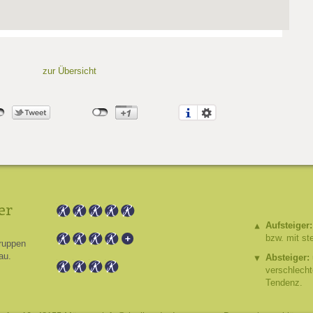
zur Übersicht
er
Aufsteiger:
bzw. mit st
ruppen
au.
Absteiger:
verschlech
Tendenz.