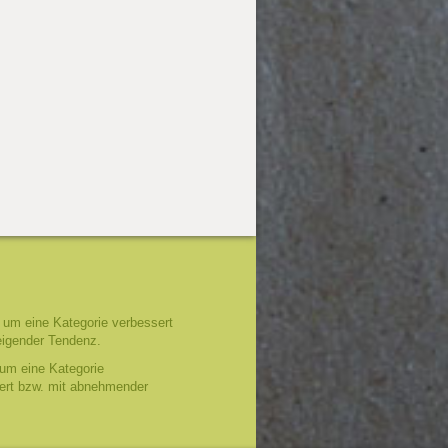
um eine Kategorie verbessert
eigender Tendenz.
um eine Kategorie
tert bzw. mit abnehmender