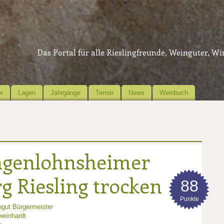
Das Portal für alle Rieslingfreunde, Weingüter, W
r
Lagen
Jahrgänge
Terroir
News
Weinbuch
ngenlohnsheimer
g Riesling trocken
88
Punkte
gut Bürgermeister
einhardt