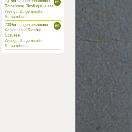
2015er Langenlohnsheimer
89
Rothenberg Riesling Auslese
Weingut Bürgermeister
Schweinhardt
2004er Langenlonsheimer
89
Königsschild Riesling
Spätlese
Weingut Bürgermeister
Schweinhardt