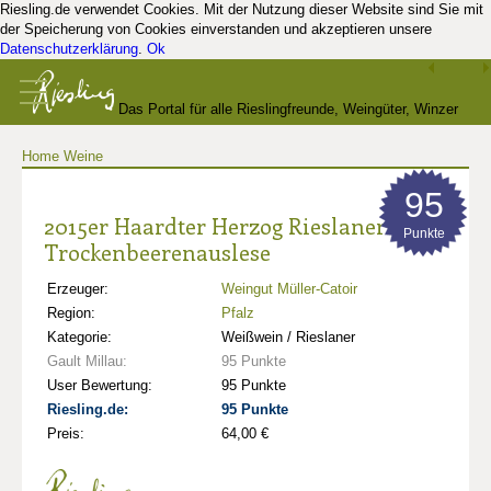
Riesling.de verwendet Cookies. Mit der Nutzung dieser Website sind Sie mit
der Speicherung von Cookies einverstanden und akzeptieren unsere
Datenschutzerklärung
.
Ok
Das Portal für alle Rieslingfreunde, Weingüter, Winzer
Home
Weine
und Kenner
95
2015er Haardter Herzog Rieslaner
Punkte
Trockenbeerenauslese
Erzeuger:
Weingut Müller-Catoir
Region:
Pfalz
Kategorie:
Weißwein / Rieslaner
Gault Millau:
95 Punkte
User Bewertung:
95 Punkte
Riesling.de:
95 Punkte
Preis:
64,00 €