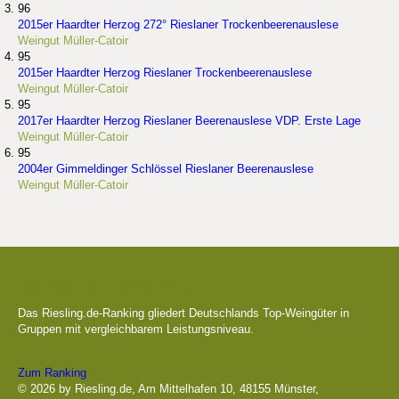
96
2015er Haardter Herzog 272° Rieslaner Trockenbeerenauslese
Weingut Müller-Catoir
95
2015er Haardter Herzog Rieslaner Trockenbeerenauslese
Weingut Müller-Catoir
95
2017er Haardter Herzog Rieslaner Beerenauslese VDP. Erste Lage
Weingut Müller-Catoir
95
2004er Gimmeldinger Schlössel Rieslaner Beerenauslese
Weingut Müller-Catoir
Die besten Weingüter
Das Riesling.de-Ranking gliedert Deutschlands Top-Weingüter in
Gruppen mit vergleichbarem Leistungsniveau.
Zum Ranking
© 2026 by Riesling.de, Am Mittelhafen 10, 48155 Münster,