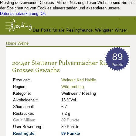
Riesling.de verwendet Cookies. Mit der Nutzung dieser Website sind Sie mit
der Speicherung von Cookies einverstanden und akzeptieren unsere
Datenschutzerklärung
.
Ok
Das Portal für alle Rieslingfreunde, Weingüter, Winzer
Home
Weine
und Kenner
89
2014er Stettener Pulvermächer Riesling
Punkte
Grosses Gewächs
Erzeuger:
Weingut Karl Haidle
Region:
Württemberg
Kategorie:
Weißwein / Riesling
Alkoholgehalt:
13 %Vol.
Säuregehalt:
6,7
Restzucker:
7,2 g
Gault Millau:
89 Punkte
User Bewertung:
89 Punkte
Riesling.de:
89 Punkte