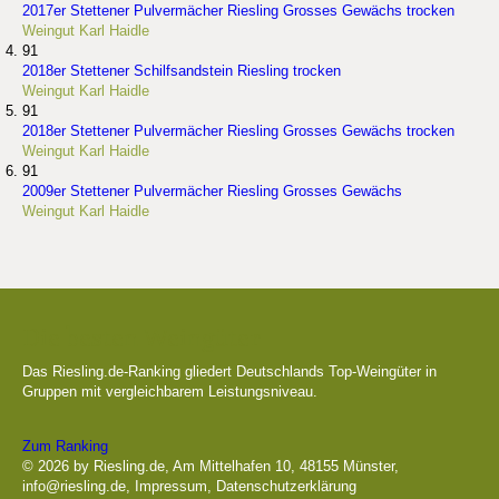
2017er Stettener Pulvermächer Riesling Grosses Gewächs trocken
Weingut Karl Haidle
91
2018er Stettener Schilfsandstein Riesling trocken
Weingut Karl Haidle
91
2018er Stettener Pulvermächer Riesling Grosses Gewächs trocken
Weingut Karl Haidle
91
2009er Stettener Pulvermächer Riesling Grosses Gewächs
Weingut Karl Haidle
Die besten Weingüter
Das Riesling.de-Ranking gliedert Deutschlands Top-Weingüter in
Gruppen mit vergleichbarem Leistungsniveau.
Zum Ranking
© 2026 by Riesling.de, Am Mittelhafen 10, 48155 Münster,
info@riesling.de
,
Impressum
,
Datenschutzerklärung