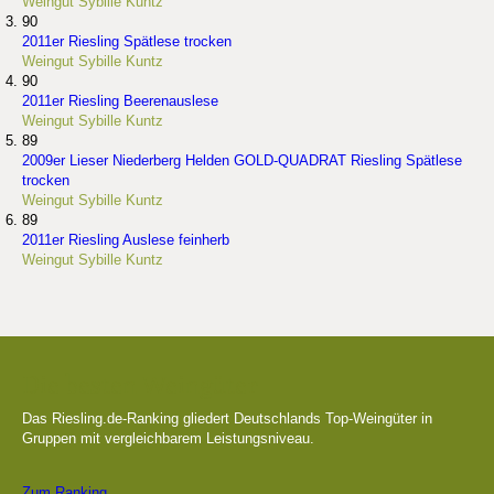
Weingut Sybille Kuntz
90
2011er Riesling Spätlese trocken
Weingut Sybille Kuntz
90
2011er Riesling Beerenauslese
Weingut Sybille Kuntz
89
2009er Lieser Niederberg Helden GOLD-QUADRAT Riesling Spätlese
trocken
Weingut Sybille Kuntz
89
2011er Riesling Auslese feinherb
Weingut Sybille Kuntz
Die besten Weingüter
Das Riesling.de-Ranking gliedert Deutschlands Top-Weingüter in
Gruppen mit vergleichbarem Leistungsniveau.
Zum Ranking