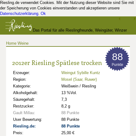
Riesling.de verwendet Cookies. Mit der Nutzung dieser Website sind Sie mit
der Speicherung von Cookies einverstanden und akzeptieren unsere
Datenschutzerklärung
.
Ok
Das Portal für alle Rieslingfreunde, Weingüter, Winzer
Home
Weine
und Kenner
88
2012er Riesling Spätlese trocken
Punkte
Erzeuger:
Weingut Sybille Kuntz
Region:
Mosel (Saar, Ruwer)
Kategorie:
Weißwein / Riesling
Alkoholgehalt:
13 %Vol.
Säuregehalt:
7,3
Restzucker:
8,2 g
Gault Millau:
88 Punkte
User Bewertung:
88 Punkte
Riesling.de:
88 Punkte
Preis:
25,00 €