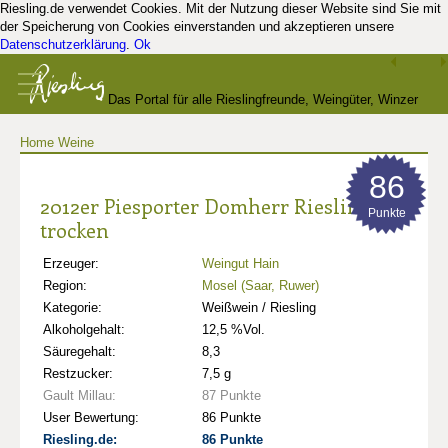
Riesling.de verwendet Cookies. Mit der Nutzung dieser Website sind Sie mit
der Speicherung von Cookies einverstanden und akzeptieren unsere
Datenschutzerklärung
.
Ok
Das Portal für alle Rieslingfreunde, Weingüter, Winzer
Home
Weine
und Kenner
86
2012er Piesporter Domherr Riesling ***
Punkte
trocken
Erzeuger:
Weingut Hain
Region:
Mosel (Saar, Ruwer)
Kategorie:
Weißwein / Riesling
Alkoholgehalt:
12,5 %Vol.
Säuregehalt:
8,3
Restzucker:
7,5 g
Gault Millau:
87 Punkte
User Bewertung:
86 Punkte
Riesling.de:
86 Punkte