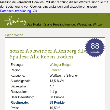
Riesling.de verwendet Cookies. Mit der Nutzung dieser Website sind Sie mit
der Speicherung von Cookies einverstanden und akzeptieren unsere
Datenschutzerklärung
.
Ok
Das Portal für alle Rieslingfreunde, Weingüter, Winzer
Home
Weine
und Kenner
88
2012er Abtswinder Altenberg Silvaner
Punkte
Spätlese Alte Reben trocken
Erzeuger:
Weingut Brügel
Region:
Franken
Kategorie:
Weißwein / Silvaner
Alkoholgehalt:
13,5 %Vol.
Säuregehalt:
4,7
Restzucker:
4,1 g
User Bewertung:
88 Punkte
Riesling.de:
88 Punkte
Preis:
10,50 €