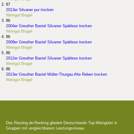
87
2013er Silvaner pur trocken
Weingut Brügel
86
2004er Greuther Bastel Silvaner Spätlese trocken
Weingut Brügel
86
2008er Greuther Bastel Silvaner Spätlese trocken
Weingut Brügel
86
2012er Greuther Bastel Silvaner Spätlese trocken
Weingut Brügel
86
2013er Greuther Bastel Müller-Thurgau Alte Reben trocken
Weingut Brügel
Die besten Weingüter
Das Riesling.de-Ranking gliedert Deutschlands Top-Weingüter in
Gruppen mit vergleichbarem Leistungsniveau.