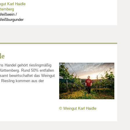
gut Karl Haidle
ttemberg
Weißwein /
Weißburgunder
le
s Handel gehört rieslingmäßig
Württemberg. Rund 50% entfallen
esamt bewirtschaftet das Weingut
n Riesling kommen aus der
© Weingut Karl Haidle