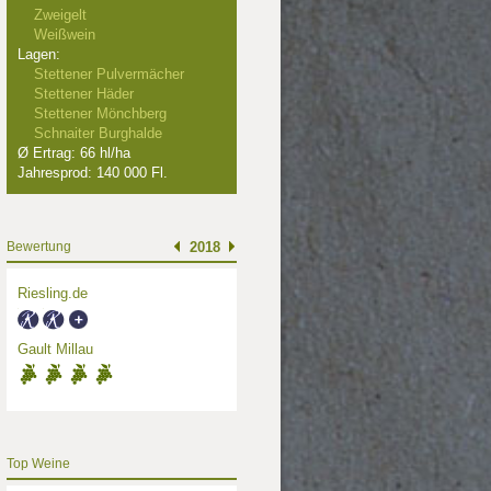
Zweigelt
Weißwein
Lagen:
Stettener Pulvermächer
Stettener Häder
Stettener Mönchberg
Schnaiter Burghalde
Ø Ertrag: 66 hl/ha
Jahresprod: 140 000 Fl.
Bewertung
2018
Riesling.de
Gault Millau
Top Weine