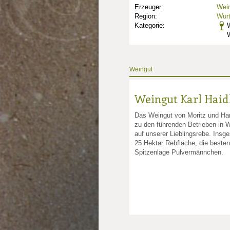
Erzeuger:
Wein
Region:
Wür
Kategorie:
Weingut
Weingut Karl Haid
Das Weingut von Moritz und Han
zu den führenden Betrieben in 
auf unserer Lieblingsrebe. Insg
25 Hektar Rebfläche, die beste
nkte: 2.75
e Punkte: 2.75
Spitzenlage Pulvermännchen.
unkte: 4
au Punkte: 4
Millau Punkte: 4
lt-Millau Punkte: 4