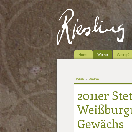
Home
Weine
Weingüte
Home
Weine
2011er St
Weißburg
Gewächs