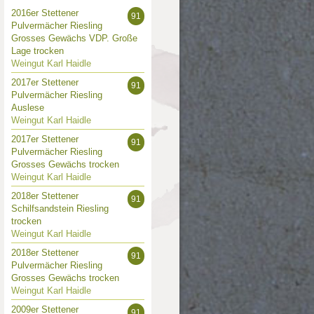
2016er Stettener
91
Pulvermächer Riesling
Grosses Gewächs VDP. Große
Lage trocken
Weingut Karl Haidle
2017er Stettener
91
Pulvermächer Riesling
Auslese
Weingut Karl Haidle
2017er Stettener
91
Pulvermächer Riesling
Grosses Gewächs trocken
Weingut Karl Haidle
2018er Stettener
91
Schilfsandstein Riesling
trocken
Weingut Karl Haidle
2018er Stettener
91
Pulvermächer Riesling
Grosses Gewächs trocken
Weingut Karl Haidle
2009er Stettener
91