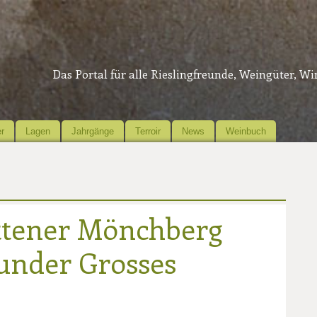
Das Portal für alle Rieslingfreunde, Weingüter, W
r
Lagen
Jahrgänge
Terroir
News
Weinbuch
ettener Mönchberg
under Grosses