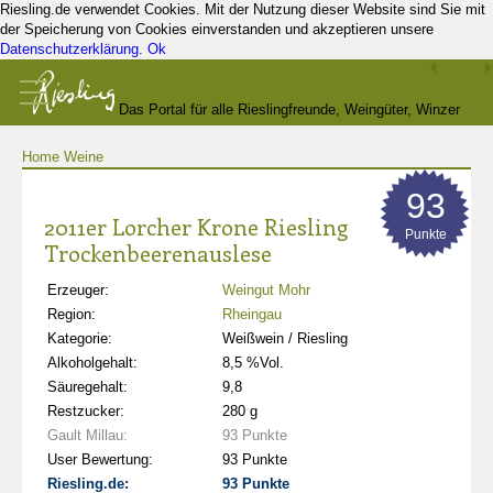
Riesling.de verwendet Cookies. Mit der Nutzung dieser Website sind Sie mit
der Speicherung von Cookies einverstanden und akzeptieren unsere
Datenschutzerklärung
.
Ok
Das Portal für alle Rieslingfreunde, Weingüter, Winzer
Home
Weine
und Kenner
93
2011er Lorcher Krone Riesling
Punkte
Trockenbeerenauslese
Erzeuger:
Weingut Mohr
Region:
Rheingau
Kategorie:
Weißwein / Riesling
Alkoholgehalt:
8,5 %Vol.
Säuregehalt:
9,8
Restzucker:
280 g
Gault Millau:
93 Punkte
User Bewertung:
93 Punkte
Riesling.de:
93 Punkte