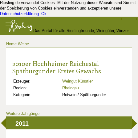
Riesling.de verwendet Cookies. Mit der Nutzung dieser Website sind Sie mit
der Speicherung von Cookies einverstanden und akzeptieren unsere
Datenschutzerklärung
.
Ok
Das Portal für alle Rieslingfreunde, Weingüter, Winzer
Home
Weine
und Kenner
2010er Hochheimer Reichestal
Spätburgunder Erstes Gewächs
Erzeuger:
Weingut Künstler
Region:
Rheingau
Kategorie:
Rotwein / Spätburgunder
Weitere Jahrgänge
2011