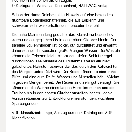
Hochheim mit seinen ersten Lagen.
© Kartografie: Weinatlas Deutschland, HALLWAG Verlag
Schon der Name Reichestal ist Hinweis auf eine besonders
fruchtbare Bodenbeschaffenheit, die aus Lößlehm und
schweren, sehr wasserhaltenden Tonböden besteht.
Die nahe Mainmündung gestaltet das Kleinklima besonders
warm und ausgeglichen bis in den späten Oktober hinein. Der
sandige Lößlehmboden ist locker, gut durchlüftet und erwärmt
daher schnell. Er speichert große Mengen Wasser. Die Wurzeln
können die Feinerde leicht bis zu dem tiefen Schluffmergel
durchdringen. Die Minerale des Lößlehms stellen ein breit
gefächertes Nährstoffreservoir dar, das durch den Kalkreichtum
des Mergels unterstützt wird. Der Boden fördert so eine frühe
Blüte und eine gute Reife. Wasser und Mineralien hält Lößlehm
in großen Mengen bereit. Die Reben sind sehr gut versorgt. Sie
können so die Wärme eines langen Herbstes nutzen und die
Trauben bis in den späten Oktober ausreifen lassen. Ideale
Voraussetzungen zur Entwicklung eines stoffigen, wuchtigen
Spätburgunders.
VDP klassifizierte Lage, Auszug aus dem Katalog der VDP-
Klassifikation.