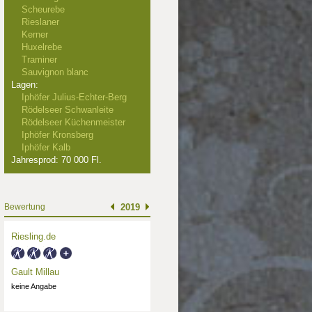
Scheurebe
Rieslaner
Kerner
Huxelrebe
Traminer
Sauvignon blanc
Lagen:
Iphöfer Julius-Echter-Berg
Rödelseer Schwanleite
Rödelseer Küchenmeister
Iphöfer Kronsberg
Iphöfer Kalb
Jahresprod: 70 000 Fl.
Bewertung
2019
Riesling.de
Gault Millau
keine Angabe