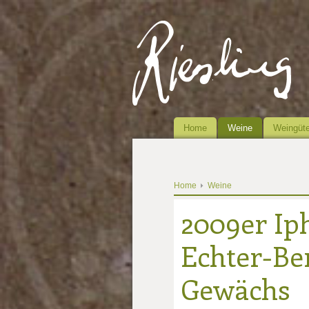
Home
Weine
Weingüte
Home
Weine
2009er Iph
Echter-Ber
Gewächs