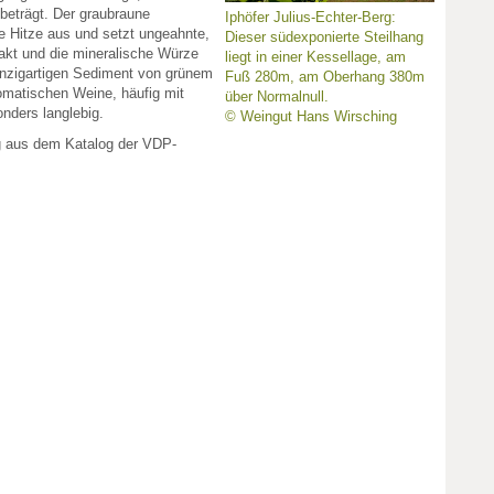
eträgt. Der graubraune
Iphöfer Julius-Echter-Berg:
e Hitze aus und setzt ungeahnte,
Dieser südexponierte Steilhang
rakt und die mineralische Würze
liegt in einer Kessellage, am
inzigartigen Sediment von grünem
Fuß 280m, am Oberhang 380m
romatischen Weine, häufig mit
über Normalnull.
onders langlebig.
© Weingut Hans Wirsching
g aus dem Katalog der VDP-