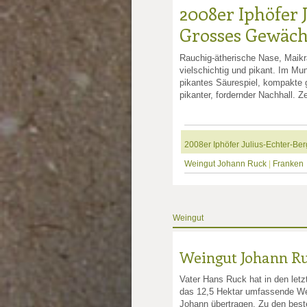
2008er Iphöfer 
Grosses Gewäch
Rauchig-ätherische Nase, Maikrä
vielschichtig und pikant. Im Mun
pikantes Säurespiel, kompakte g
pikanter, fordernder Nachhall. Ze
2008er Iphöfer Julius-Echter-Be
Weingut Johann Ruck
|
Franken
Weingut
Weingut Johann R
Vater Hans Ruck hat in den letz
das 12,5 Hektar umfassende W
Johann übertragen. Zu den best