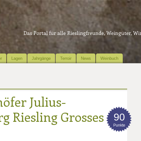
Das Portal für alle Rieslingfreunde, Weingüter, W
r
Lagen
Jahrgänge
Terroir
News
Weinbuch
öfer Julius-
g Riesling Grosses
90
Punkte