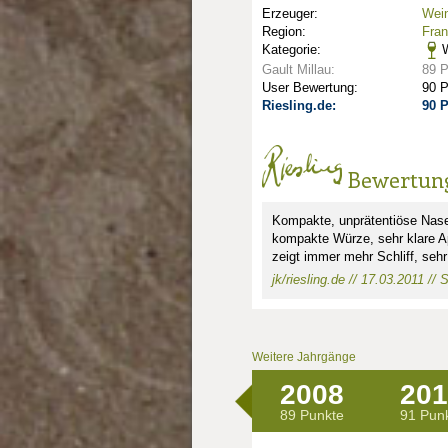
Erzeuger:
Wei
Region:
Fra
Kategorie:
W
Gault Millau:
89 
User Bewertung:
90 
Riesling.de:
90 
Bewertun
Kompakte, unprätentiöse Nase
kompakte Würze, sehr klare Apr
zeigt immer mehr Schliff, seh
jk/riesling.de // 17.03.2011 //
Weitere Jahrgänge
nkte: 3.25
e Punkte: 3.25
ng.de Punkte: 3.25
2008
201
89 Punkte
91 Pun