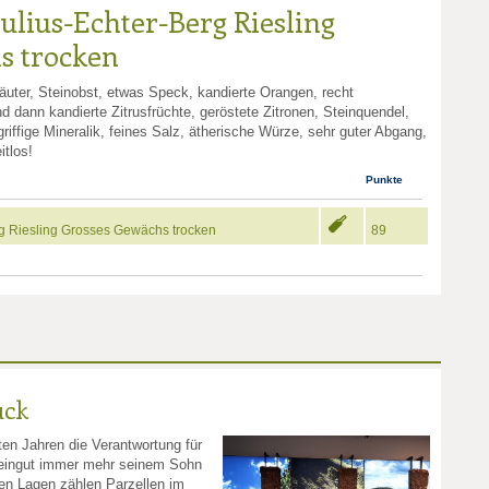
Julius-Echter-Berg Riesling
s trocken
uter, Steinobst, etwas Speck, kandierte Orangen, recht
d dann kandierte Zitrusfrüchte, geröstete Zitronen, Steinquendel,
riffige Mineralik, feines Salz, ätherische Würze, sehr guter Abgang,
itlos!
Punkte
rg Riesling Grosses Gewächs trocken
89
uck
ten Jahren die Verantwortung für
eingut immer mehr seinem Sohn
en Lagen zählen Parzellen im