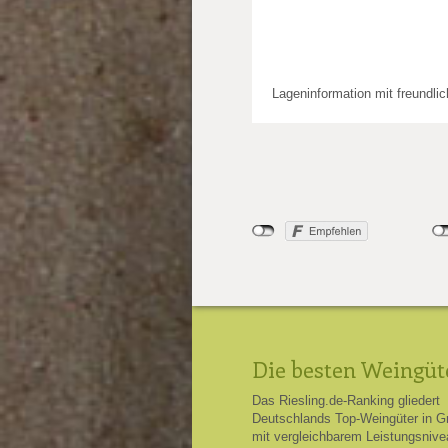
Lageninformation mit freundli
Die besten Weingüt
Das Riesling.de-Ranking gliedert
Deutschlands Top-Weingüter in G
mit vergleichbarem Leistungsnive