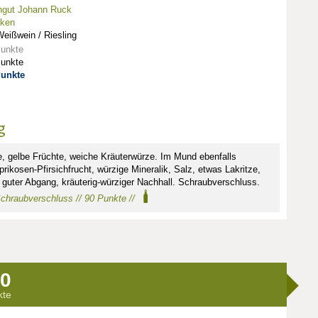
ngut Johann Ruck
nken
eißwein / Riesling
Punkte
Punkte
Punkte
g
, gelbe Früchte, weiche Kräuterwürze. Im Mund ebenfalls
ikosen-Pfirsichfrucht, würzige Mineralik, Salz, etwas Lakritze,
r guter Abgang, kräuterig-würziger Nachhall. Schraubverschluss.
 Schraubverschluss // 90 Punkte //
0
kte