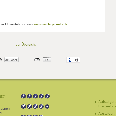
cher Unterstützung von
www.weinlagen-info.de
zur Übersicht
er
Aufsteiger:
bzw. mit st
ruppen
au.
Absteiger: