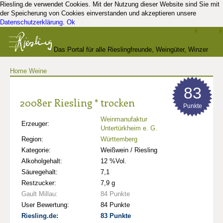
Riesling.de verwendet Cookies. Mit der Nutzung dieser Website sind Sie mit
der Speicherung von Cookies einverstanden und akzeptieren unsere
Datenschutzerklärung
.
Ok
Das Portal für alle Rieslingfreunde, Weingüter, Winzer
Home
Weine
und Kenner
83
2008er Riesling * trocken
Punkte
Weinmanufaktur
Erzeuger:
Untertürkheim e. G.
Region:
Württemberg
Kategorie:
Weißwein / Riesling
Alkoholgehalt:
12 %Vol.
Säuregehalt:
7,1
Restzucker:
7,9 g
Gault Millau:
84 Punkte
User Bewertung:
84 Punkte
Riesling.de:
83 Punkte