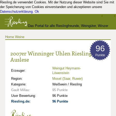
Riesling.de verwendet Cookies. Mit der Nutzung dieser Website sind Sie mit
der Speicherung von Cookies einverstanden und akzeptieren unsere
Datenschutzerklärung
.
Ok
Das Portal für alle Rieslingfreunde, Weingüter, Winzer
Home
Weine
und Kenner
96
2007er Winninger Uhlen Riesling
Punkte
Auslese
Weingut Heymann-
Erzeuger:
Löwenstein
Region:
Mosel (Saar, Ruwer)
Kategorie:
Weißwein / Riesling
Gault Millau:
95 Punkte
User Bewertung:
96 Punkte
Riesling.de:
96 Punkte