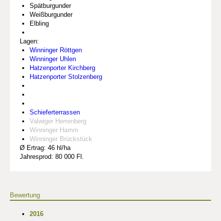
Spätburgunder
Weißburgunder
Elbling
Lagen:
Winninger Röttgen
Winninger Uhlen
Hatzenporter Kirchberg
Hatzenporter Stolzenberg
Schieferterrassen
Valwiger Herrenberg
Winninger Hamm
Winninger Brückstück
Ø Ertrag: 46 hl/ha
Jahresprod: 80 000 Fl.
Bewertung
2016