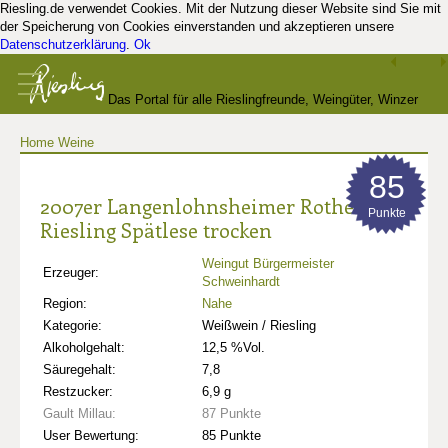
Riesling.de verwendet Cookies. Mit der Nutzung dieser Website sind Sie mit
der Speicherung von Cookies einverstanden und akzeptieren unsere
Datenschutzerklärung
.
Ok
Das Portal für alle Rieslingfreunde, Weingüter, Winzer
Home
Weine
und Kenner
85
2007er Langenlohnsheimer Rothenberg
Punkte
Riesling Spätlese trocken
Weingut Bürgermeister
Erzeuger:
Schweinhardt
Region:
Nahe
Kategorie:
Weißwein / Riesling
Alkoholgehalt:
12,5 %Vol.
Säuregehalt:
7,8
Restzucker:
6,9 g
Gault Millau:
87 Punkte
User Bewertung:
85 Punkte