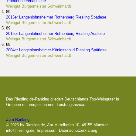
Trockenbeerenauslese
Weingut Bürgermeister Schweinhardt
89
2015er Langenlohnsheimer Rothenberg Riesling Spätlese
Weingut Bürgermeister Schweinhardt
89
2015er Langenlohnsheimer Rothenberg Riesling Auslese
Weingut Bürgermeister Schweinhardt
89
2004er Langenlonsheimer Königsschild Riesling Spätlese
Weingut Bürgermeister Schweinhardt
Die besten Weingüter
Das Riesling.de-Ranking gliedert Deutschlands Top-Weingüter in
Gruppen mit vergleichbarem Leistungsniveau.
Zum Ranking
© 2026 by Riesling.de, Am Mittelhafen 10, 48155 Münster,
info@riesling.de
,
Impressum
,
Datenschutzerklärung