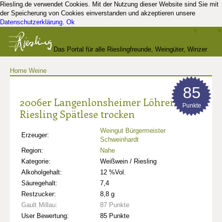
Riesling.de verwendet Cookies. Mit der Nutzung dieser Website sind Sie mit
der Speicherung von Cookies einverstanden und akzeptieren unsere
Datenschutzerklärung
.
Ok
Das Portal für alle Rieslingfreunde, Weingüter, Winzer
Home
Weine
und Kenner
85
2006er Langenlonsheimer Löhrer Berg
Punkte
Riesling Spätlese trocken
Weingut Bürgermeister
Erzeuger:
Schweinhardt
Region:
Nahe
Kategorie:
Weißwein / Riesling
Alkoholgehalt:
12 %Vol.
Säuregehalt:
7,4
Restzucker:
8,8 g
Gault Millau:
87 Punkte
User Bewertung:
85 Punkte