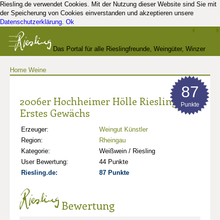
Riesling.de verwendet Cookies. Mit der Nutzung dieser Website sind Sie mit
der Speicherung von Cookies einverstanden und akzeptieren unsere
Datenschutzerklärung
.
Ok
Das Portal für alle Rieslingfreunde, Weingüter, Winzer
Home
Weine
und Kenner
87
2006er Hochheimer Hölle Riesling
Punkte
Erstes Gewächs
Erzeuger:
Weingut Künstler
Region:
Rheingau
Kategorie:
Weißwein / Riesling
User Bewertung:
44 Punkte
Riesling.de:
87 Punkte
Bewertung