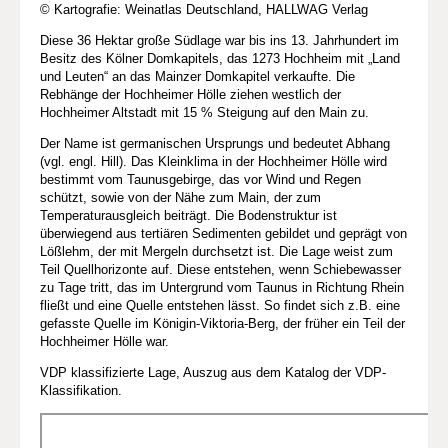
© Kartografie: Weinatlas Deutschland, HALLWAG Verlag
Diese 36 Hektar große Südlage war bis ins 13. Jahrhundert im
Besitz des Kölner Domkapitels, das 1273 Hochheim mit „Land
und Leuten“ an das Mainzer Domkapitel verkaufte. Die
Rebhänge der Hochheimer Hölle ziehen westlich der
Hochheimer Altstadt mit 15 % Steigung auf den Main zu.
Der Name ist germanischen Ursprungs und bedeutet Abhang
(vgl. engl. Hill). Das Kleinklima in der Hochheimer Hölle wird
bestimmt vom Taunusgebirge, das vor Wind und Regen
schützt, sowie von der Nähe zum Main, der zum
Temperaturausgleich beiträgt. Die Bodenstruktur ist
überwiegend aus tertiären Sedimenten gebildet und geprägt von
Lößlehm, der mit Mergeln durchsetzt ist. Die Lage weist zum
Teil Quellhorizonte auf. Diese entstehen, wenn Schiebewasser
zu Tage tritt, das im Untergrund vom Taunus in Richtung Rhein
fließt und eine Quelle entstehen lässt. So findet sich z.B. eine
gefasste Quelle im Königin-Viktoria-Berg, der früher ein Teil der
Hochheimer Hölle war.
VDP klassifizierte Lage, Auszug aus dem Katalog der VDP-
Klassifikation.