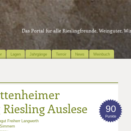
Das Portal für alle Rieslingfreunde, Weingüter, W
r
Lagen
Jahrgänge
Terroir
News
Weinbuch
ttenheimer
Riesling Auslese
90
Punkte
gut Freiherr Langwerth
 Simmern