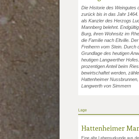
Die Historie des Weingutes
zurück bis in das Jahr 1464
als Kanzler des Herzogs Lu
Mannberg belehnt. Endgülti
Burg, ihren Wohnsitz im Rh
die Familie nach Eltville. D
Freiherrn vom Stein. Durch 
Grundlage des heutigen Anw
heutigen Langwerther Hofes.
prozentigen Anteil beim Ries
bewirtschaftet werden, zähl
Hattenheimer Nussbrunnen, 
Langwerth von Simmern
Lage
Hattenheimer Ma
Eine alte Lehensurkunde aus d