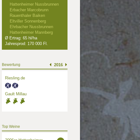
Hattenheimer Nussbrunnen
Erbacher Marcobrunn
Rauenthaler Baiken
Eltviller Sonnenberg
Ehrbacher Nussbrunnen
Hattenheimer Mannberg
Ø Ertrag: 65 hl/ha
Jahresprod: 170 000 Fl.
Bewertung
2016
Riesling.de
Gault Millau
Top Weine