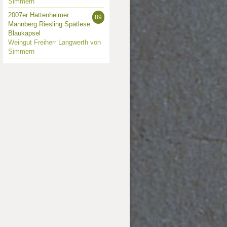
Simmern
2007er Hattenheimer
89
Mannberg Riesling Spätlese
Blaukapsel
Weingut Freiherr Langwerth von
Simmern