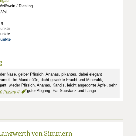
ingau
eißwein / Riesling
Vol.
 g
Punkte
Punkte
Punkte
g
der Nase, gelber Pfirsich, Ananas, pikantes, dabei elegant
ramell. Im Mund süße, dicht gewirkte Frucht und Mineralik,
gant, wieder Pfirsich, Ananas, Kandis, leicht angedörrte Äpfel, sehr
guter Abgang. Hat Substanz und Länge.
90 Punkte //
 Langwerth von Simmern