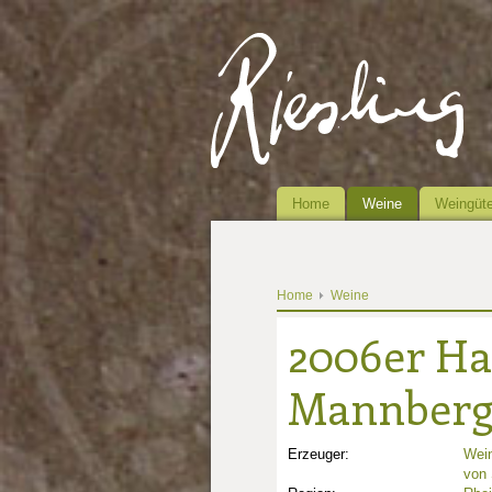
Home
Weine
Weingüte
Home
Weine
2006er Ha
Mannberg 
Erzeuger:
Wein
von