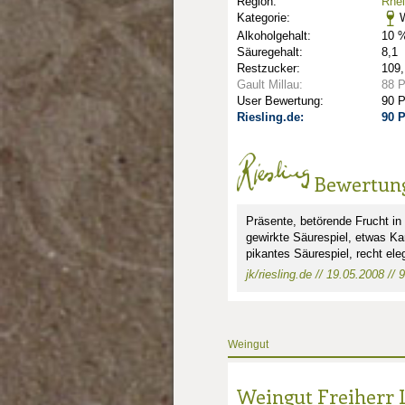
Region:
Rhe
Kategorie:
W
Alkoholgehalt:
10 %
Säuregehalt:
8,1
Restzucker:
109,
Gault Millau:
88 
User Bewertung:
90 
Riesling.de:
90 
Bewertun
Präsente, betörende Frucht in 
gewirkte Säurespiel, etwas Ka
nkte: 2
e Punkte: 2
pikantes Säurespiel, recht ele
jk/riesling.de // 19.05.2008 // 
unkte: 3
au Punkte: 3
Millau Punkte: 3
Weingut
Weingut Freiherr