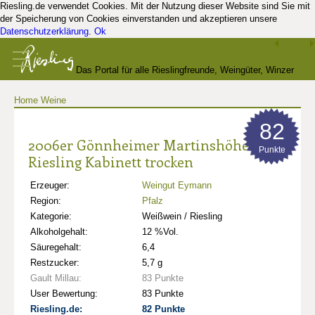
Riesling.de verwendet Cookies. Mit der Nutzung dieser Website sind Sie mit
der Speicherung von Cookies einverstanden und akzeptieren unsere
Datenschutzerklärung
.
Ok
Das Portal für alle Rieslingfreunde, Weingüter, Winzer
Home
Weine
und Kenner
82
2006er Gönnheimer Martinshöhe
Punkte
Riesling Kabinett trocken
Erzeuger:
Weingut Eymann
Region:
Pfalz
Kategorie:
Weißwein / Riesling
Alkoholgehalt:
12 %Vol.
Säuregehalt:
6,4
Restzucker:
5,7 g
Gault Millau:
83 Punkte
User Bewertung:
83 Punkte
Riesling.de:
82 Punkte