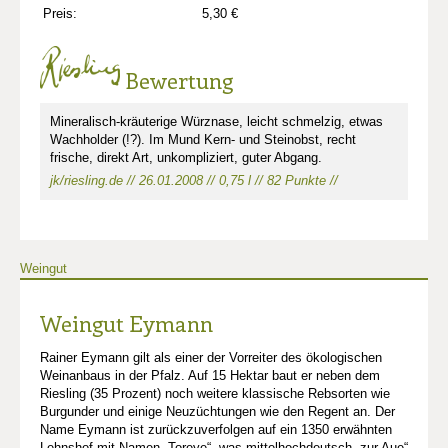
Preis:
5,30 €
Bewertung
Mineralisch-kräuterige Würznase, leicht schmelzig, etwas
Wachholder (!?). Im Mund Kern- und Steinobst, recht
frische, direkt Art, unkompliziert, guter Abgang.
jk/riesling.de // 26.01.2008 // 0,75 l // 82 Punkte //
Weingut
Weingut Eymann
Rainer Eymann gilt als einer der Vorreiter des ökologischen
Weinanbaus in der Pfalz. Auf 15 Hektar baut er neben dem
Riesling (35 Prozent) noch weitere klassische Rebsorten wie
Burgunder und einige Neuzüchtungen wie den Regent an. Der
Name Eymann ist zurückzuverfolgen auf ein 1350 erwähnten
Lehnshof mit Namen „Toreye“, was mittelhochdeutsch „zur Aue“