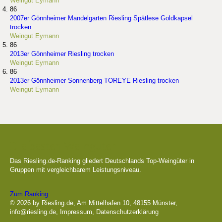
Weingut Eymann
86
2007er Gönnheimer Mandelgarten Riesling Spätlese Goldkapsel
trocken
Weingut Eymann
86
2013er Gönnheimer Riesling trocken
Weingut Eymann
86
2013er Gönnheimer Sonnenberg TOREYE Riesling trocken
Weingut Eymann
Die besten Weingüter
Das Riesling.de-Ranking gliedert Deutschlands Top-Weingüter in
Gruppen mit vergleichbarem Leistungsniveau.
Zum Ranking
© 2026 by Riesling.de, Am Mittelhafen 10, 48155 Münster,
info@riesling.de
,
Impressum
,
Datenschutzerklärung