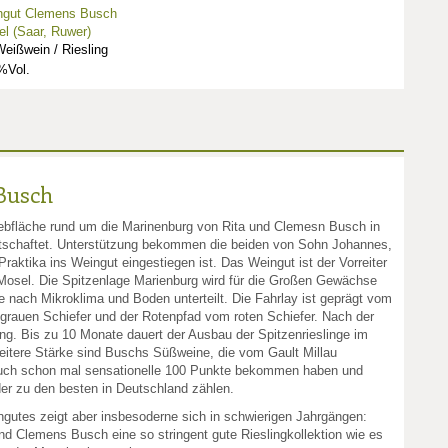
ngut Clemens Busch
l (Saar, Ruwer)
eißwein / Riesling
%Vol.
Busch
Rebfläche rund um die Marinenburg von Rita und Clemesn Busch in
rtschaftet. Unterstützung bekommen die beiden von Sohn Johannes,
raktika ins Weingut eingestiegen ist. Das Weingut ist der Vorreiter
osel. Die Spitzenlage Marienburg wird für die Großen Gewächse
je nach Mikroklima und Boden unterteilt. Die Fahrlay ist geprägt vom
 grauen Schiefer und der Rotenpfad vom roten Schiefer. Nach der
ng. Bis zu 10 Monate dauert der Ausbau der Spitzenrieslinge im
weitere Stärke sind Buschs Süßweine, die vom Gault Millau
uch schon mal sensationelle 100 Punkte bekommen haben und
er zu den besten in Deutschland zählen.
ngutes zeigt aber insbesoderne sich in schwierigen Jahrgängen:
d Clemens Busch eine so stringent gute Rieslingkollektion wie es