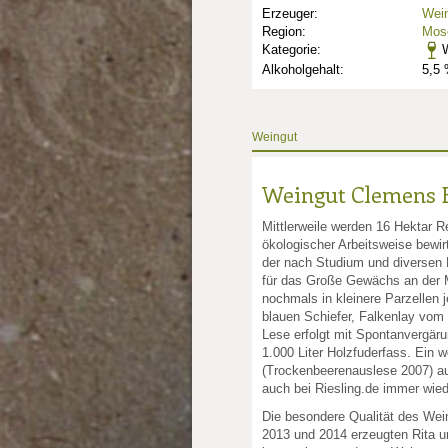
Erzeuger:
Wei
Region:
Mose
Kategorie:
W
Alkoholgehalt:
5,5 
Weingut
nkte: 4.5
e Punkte: 4.5
ng.de Punkte: 4.5
sling.de Punkte: 4.5
Weingut Clemens 
unkte: 4
au Punkte: 4
Millau Punkte: 4
lt-Millau Punkte: 4
Mittlerweile werden 16 Hektar 
ökologischer Arbeitsweise bewi
der nach Studium und diversen P
für das Große Gewächs an der M
nochmals in kleinere Parzellen 
blauen Schiefer, Falkenlay vom
Lese erfolgt mit Spontanvergäru
1.000 Liter Holzfuderfass. Ein 
(Trockenbeerenauslese 2007) a
auch bei Riesling.de immer wied
Die besondere Qualität des Wei
2013 und 2014 erzeugten Rita un