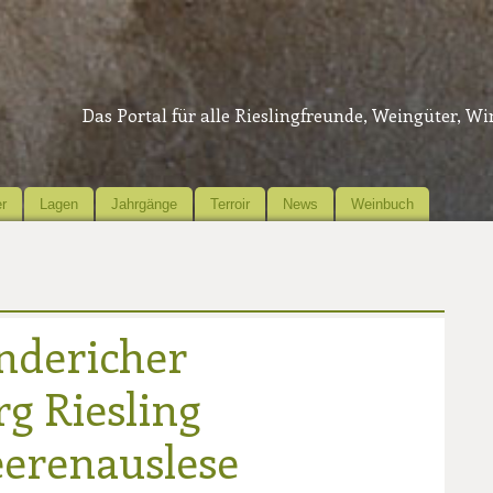
Das Portal für alle Rieslingfreunde, Weingüter, W
r
Lagen
Jahrgänge
Terroir
News
Weinbuch
ndericher
g Riesling
erenauslese