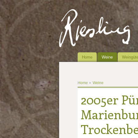
Home
Weine
Weingüte
Home
Weine
2005er Pü
Marienbur
Trockenbe