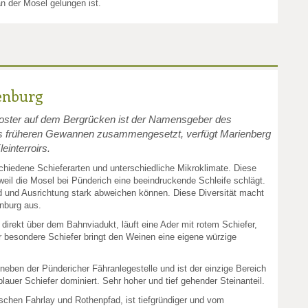
 der Mosel gelungen ist.
enburg
loster auf dem Bergrücken ist der Namensgeber des
us früheren Gewannen zusammengesetzt, verfügt Marienberg
einterroirs.
hiedene Schieferarten und unterschiedliche Mikroklimate. Diese
eil die Mosel bei Pünderich eine beeindruckende Schleife schlägt.
 und Ausrichtung stark abweichen können. Diese Diversität macht
nburg aus.
, direkt über dem Bahnviadukt, läuft eine Ader mit rotem Schiefer,
r besondere Schiefer bringt den Weinen eine eigene würzige
t neben der Pündericher Fähranlegestelle und ist der einzige Bereich
lauer Schiefer dominiert. Sehr hoher und tief gehender Steinanteil.
ischen Fahrlay und Rothenpfad, ist tiefgründiger und vom