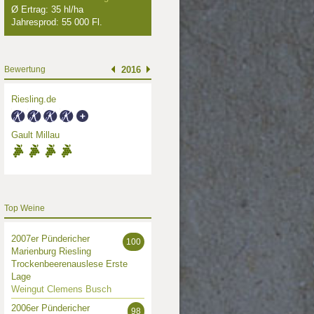
Ø Ertrag: 35 hl/ha
Jahresprod: 55 000 Fl.
Bewertung
2016
Riesling.de
Gault Millau
Top Weine
2007er Pündericher
100
Marienburg Riesling
Trockenbeerenauslese Erste
Lage
Weingut Clemens Busch
2006er Pündericher
98