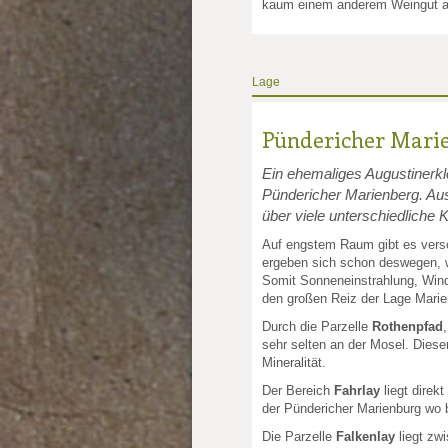
kaum einem anderem Weingut an
Lage
Pündericher Mari
Ein ehemaliges Augustinerk
Pündericher Marienberg. A
über viele unterschiedliche Kl
Auf engstem Raum gibt es versc
ergeben sich schon deswegen, w
Somit Sonneneinstrahlung, Wind
den großen Reiz der Lage Marie
Durch die Parzelle
Rothenpfad
sehr selten an der Mosel. Diese
Mineralität.
Der Bereich
Fahrlay
liegt direk
der Pündericher Marienburg wo b
Die Parzelle
Falkenlay
liegt zw