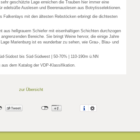
 sehr geschützte Lage erreichen die Trauben hier immer eine
für edelsüße Auslesen und Beerenauslesen aus Botrytisselektionen.
s Falkenlays mit den ältesten Rebstöcken erbringt die dichtesten
t aus hellgrauem Schiefer mit eisenhaltigen Schichten durchzogen
ie angrenzenden Bereiche. Sie bringt Weine hervor, die einige Jahre
 Lage Marienburg ist es wunderbar zu sehen, wie Grau-, Blau- und
 Süd-Südost bis Süd-Südwest | 50-70% | 110-190m ü.NN
g aus dem Katalog der VDP-Klassifikation.
zur Übersicht