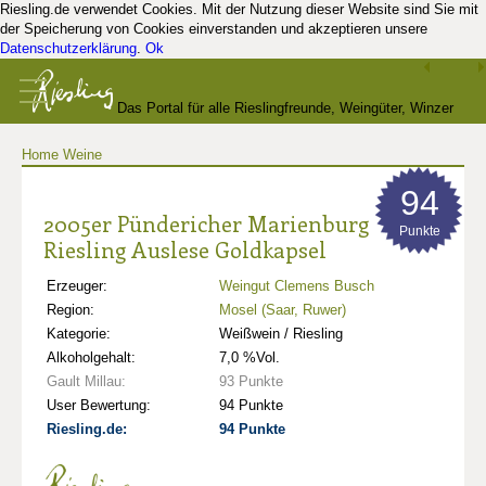
Riesling.de verwendet Cookies. Mit der Nutzung dieser Website sind Sie mit
der Speicherung von Cookies einverstanden und akzeptieren unsere
Datenschutzerklärung
.
Ok
Das Portal für alle Rieslingfreunde, Weingüter, Winzer
Home
Weine
und Kenner
94
2005er Pündericher Marienburg
Punkte
Riesling Auslese Goldkapsel
Erzeuger:
Weingut Clemens Busch
Region:
Mosel (Saar, Ruwer)
Kategorie:
Weißwein / Riesling
Alkoholgehalt:
7,0 %Vol.
Gault Millau:
93 Punkte
User Bewertung:
94 Punkte
Riesling.de:
94 Punkte