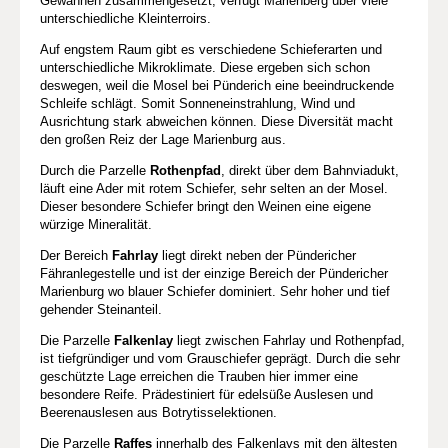
Gewannen zusammengesetzt, verfügt Marienberg über viele
unterschiedliche Kleinterroirs.
Auf engstem Raum gibt es verschiedene Schieferarten und
unterschiedliche Mikroklimate. Diese ergeben sich schon
deswegen, weil die Mosel bei Pünderich eine beeindruckende
Schleife schlägt. Somit Sonneneinstrahlung, Wind und
Ausrichtung stark abweichen können. Diese Diversität macht
den großen Reiz der Lage Marienburg aus.
Durch die Parzelle
Rothenpfad
, direkt über dem Bahnviadukt,
läuft eine Ader mit rotem Schiefer, sehr selten an der Mosel.
Dieser besondere Schiefer bringt den Weinen eine eigene
würzige Mineralität.
Der Bereich
Fahrlay
liegt direkt neben der Pündericher
Fähranlegestelle und ist der einzige Bereich der Pündericher
Marienburg wo blauer Schiefer dominiert. Sehr hoher und tief
gehender Steinanteil.
Die Parzelle
Falkenlay
liegt zwischen Fahrlay und Rothenpfad,
ist tiefgründiger und vom Grauschiefer geprägt. Durch die sehr
geschützte Lage erreichen die Trauben hier immer eine
besondere Reife. Prädestiniert für edelsüße Auslesen und
Beerenauslesen aus Botrytisselektionen.
Die Parzelle
Raffes
innerhalb des Falkenlays mit den ältesten