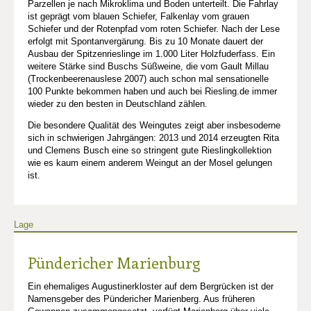
Parzellen je nach Mikroklima und Boden unterteilt. Die Fahrlay
ist geprägt vom blauen Schiefer, Falkenlay vom grauen
Schiefer und der Rotenpfad vom roten Schiefer. Nach der Lese
erfolgt mit Spontanvergärung. Bis zu 10 Monate dauert der
Ausbau der Spitzenrieslinge im 1.000 Liter Holzfuderfass. Ein
weitere Stärke sind Buschs Süßweine, die vom Gault Millau
(Trockenbeerenauslese 2007) auch schon mal sensationelle
100 Punkte bekommen haben und auch bei Riesling.de immer
wieder zu den besten in Deutschland zählen.
Die besondere Qualität des Weingutes zeigt aber insbesoderne
sich in schwierigen Jahrgängen: 2013 und 2014 erzeugten Rita
und Clemens Busch eine so stringent gute Rieslingkollektion
wie es kaum einem anderem Weingut an der Mosel gelungen
ist.
Lage
Pündericher Marienburg
Ein ehemaliges Augustinerkloster auf dem Bergrücken ist der
Namensgeber des Pündericher Marienberg. Aus früheren