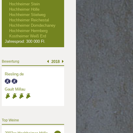
Hochheimer Stein
Hochheimer Hölle
Hochheimer Stielweg
Hochheimer Reichestal
Hochheimer Domdechaney
Hochheimer Herrnberg
Kostheimer Weiß Erd
Jahresprod: 300 000 Fl.
Bewertung
2018
Riesling.de
Gault Millau
Top Weine