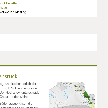
gut Künstler
ingau
eißwein / Riesling
enstück
gt unmittelbar östlich der
er und Paul" und nur einen
e Domdechaney, unterscheidet
d Charakter der Weine.
Süden ausgerichtet, die
schützt die Lage vor kalten