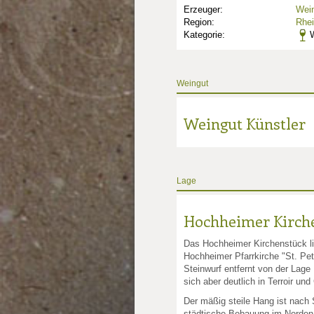
Erzeuger:
Wein
Region:
Rhe
Kategorie:
W
Weingut
Weingut Künstler
Lage
nkte: 2
e Punkte: 2
Hochheimer Kirch
unkte: 4
au Punkte: 4
Millau Punkte: 4
lt-Millau Punkte: 4
Das Hochheimer Kirchenstück lie
Hochheimer Pfarrkirche "St. Pet
Steinwurf entfernt von der Lag
sich aber deutlich in Terroir un
Der mäßig steile Hang ist nach 
städtische Bebauung im Norden 