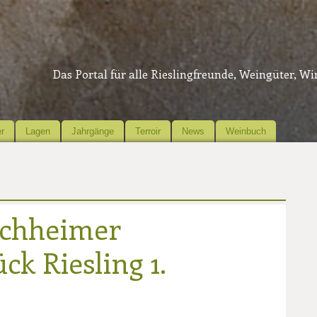
Das Portal für alle Rieslingfreunde, Weingüter, W
r
Lagen
Jahrgänge
Terroir
News
Weinbuch
ochheimer
ck Riesling 1.