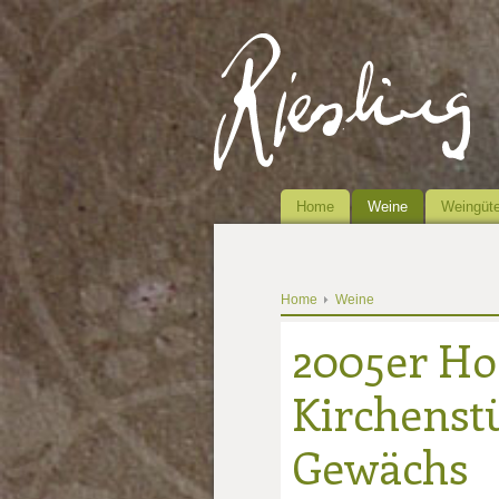
Home
Weine
Weingüte
Home
Weine
2005er H
Kirchenstü
Gewächs