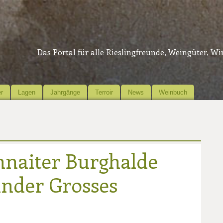
Das Portal für alle Rieslingfreunde, Weingüter, W
r
Lagen
Jahrgänge
Terroir
News
Weinbuch
hnaiter Burghalde
nder Grosses