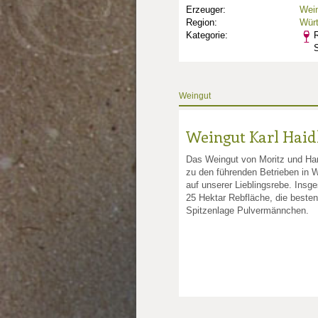
Erzeuger:
Wein
Region:
Wür
Kategorie:
R
Weingut
Weingut Karl Haid
Das Weingut von Moritz und Han
zu den führenden Betrieben in 
auf unserer Lieblingsrebe. Insg
25 Hektar Rebfläche, die beste
nkte: 2.75
e Punkte: 2.75
Spitzenlage Pulvermännchen.
unkte: 4
au Punkte: 4
Millau Punkte: 4
lt-Millau Punkte: 4