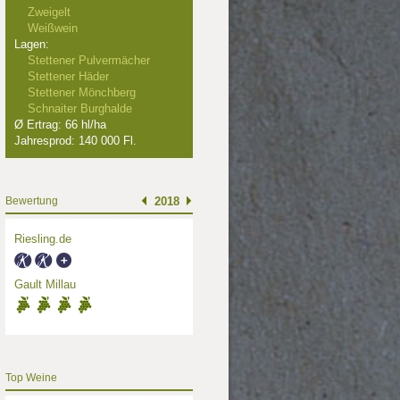
Zweigelt
Weißwein
Lagen:
Stettener Pulvermächer
Stettener Häder
Stettener Mönchberg
Schnaiter Burghalde
Ø Ertrag: 66 hl/ha
Jahresprod: 140 000 Fl.
Bewertung
2018
Riesling.de
Gault Millau
Top Weine