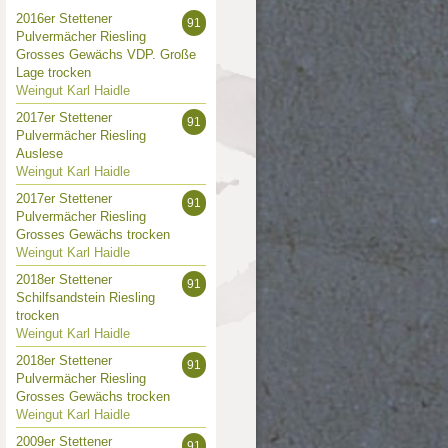
2016er Stettener
91
Pulvermächer Riesling
Grosses Gewächs VDP. Große
Lage trocken
Weingut Karl Haidle
2017er Stettener
91
Pulvermächer Riesling
Auslese
Weingut Karl Haidle
2017er Stettener
91
Pulvermächer Riesling
Grosses Gewächs trocken
Weingut Karl Haidle
2018er Stettener
91
Schilfsandstein Riesling
trocken
Weingut Karl Haidle
2018er Stettener
91
Pulvermächer Riesling
Grosses Gewächs trocken
Weingut Karl Haidle
2009er Stettener
91