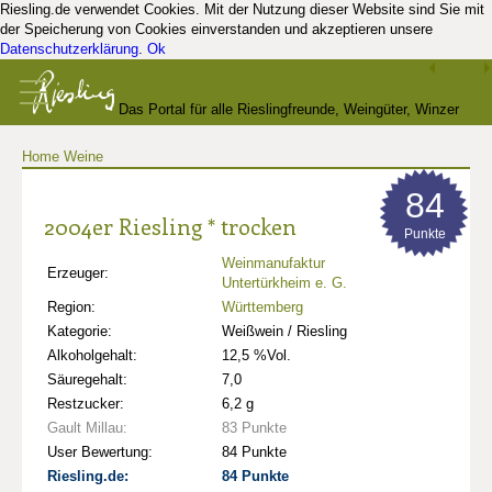
Riesling.de verwendet Cookies. Mit der Nutzung dieser Website sind Sie mit
der Speicherung von Cookies einverstanden und akzeptieren unsere
Datenschutzerklärung
.
Ok
Das Portal für alle Rieslingfreunde, Weingüter, Winzer
Home
Weine
und Kenner
84
2004er Riesling * trocken
Punkte
Weinmanufaktur
Erzeuger:
Untertürkheim e. G.
Region:
Württemberg
Kategorie:
Weißwein / Riesling
Alkoholgehalt:
12,5 %Vol.
Säuregehalt:
7,0
Restzucker:
6,2 g
Gault Millau:
83 Punkte
User Bewertung:
84 Punkte
Riesling.de:
84 Punkte