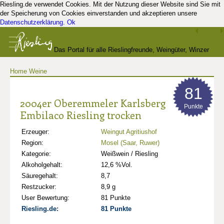
Riesling.de verwendet Cookies. Mit der Nutzung dieser Website sind Sie mit
der Speicherung von Cookies einverstanden und akzeptieren unsere
Datenschutzerklärung
.
Ok
Das Portal für alle Rieslingfreunde, Weingüter, Winzer
Home
Weine
und Kenner
81
2004er Oberemmeler Karlsberg
Punkte
Embilaco Riesling trocken
Erzeuger:
Weingut Agritiushof
Region:
Mosel (Saar, Ruwer)
Kategorie:
Weißwein / Riesling
Alkoholgehalt:
12,6 %Vol.
Säuregehalt:
8,7
Restzucker:
8,9 g
User Bewertung:
81 Punkte
Riesling.de:
81 Punkte