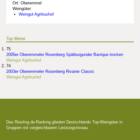
Ort: Oberemmel
Weingüter:
Weingut Agritiushof
Top Weine
75
2005er Oberemmeler Rosenberg Spätburgunder Barrique trocken
Weingut Agritiushof
74
2003er Oberemmeler Rosenberg Rivaner Classic
Weingut Agritiushof
Die besten Weingüter
Das Riesling.de-Ranking gliedert Deutschlands Top-Weingüter in
Gruppen mit vergleichbarem Leistungsniveau.