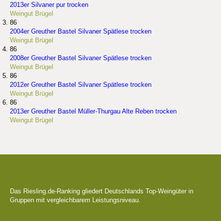
2013er Silvaner pur trocken
Weingut Brügel
86
2004er Greuther Bastel Silvaner Spätlese trocken
Weingut Brügel
86
2008er Greuther Bastel Silvaner Spätlese trocken
Weingut Brügel
86
2012er Greuther Bastel Silvaner Spätlese trocken
Weingut Brügel
86
2013er Greuther Bastel Müller-Thurgau Alte Reben trocken
Weingut Brügel
Die besten Weingüter
Das Riesling.de-Ranking gliedert Deutschlands Top-Weingüter in
Gruppen mit vergleichbarem Leistungsniveau.