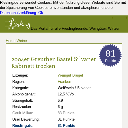
Riesling.de verwendet Cookies. Mit der Nutzung dieser Website sind Sie mit
der Speicherung von Cookies einverstanden und akzeptieren unsere
Datenschutzerklärung
.
Ok
Das Portal für alle Rieslingfreunde, Weingüter, Winzer
Home
Weine
und Kenner
81
2004er Greuther Bastel Silvaner
Punkte
Kabinett trocken
Erzeuger:
Weingut Brügel
Region:
Franken
Kategorie:
Weißwein / Silvaner
Alkoholgehalt:
12,5 %Vol.
Säuregehalt:
6,9
Restzucker:
6 g
Gault Millau:
83 Punkte
User Bewertung:
81 Punkte
Riesling.de:
81 Punkte