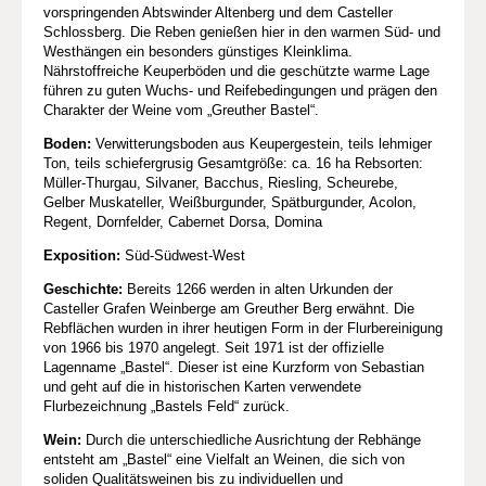
vorspringenden Abtswinder Altenberg und dem Casteller
Schlossberg. Die Reben genießen hier in den warmen Süd- und
Westhängen ein besonders günstiges Kleinklima.
Nährstoffreiche Keuperböden und die geschützte warme Lage
führen zu guten Wuchs- und Reifebedingungen und prägen den
Charakter der Weine vom „Greuther Bastel“.
Boden:
Verwitterungsboden aus Keupergestein, teils lehmiger
Ton, teils schiefergrusig Gesamtgröße: ca. 16 ha Rebsorten:
Müller-Thurgau, Silvaner, Bacchus, Riesling, Scheurebe,
Gelber Muskateller, Weißburgunder, Spätburgunder, Acolon,
Regent, Dornfelder, Cabernet Dorsa, Domina
Exposition:
Süd-Südwest-West
Geschichte:
Bereits 1266 werden in alten Urkunden der
Casteller Grafen Weinberge am Greuther Berg erwähnt. Die
Rebflächen wurden in ihrer heutigen Form in der Flurbereinigung
von 1966 bis 1970 angelegt. Seit 1971 ist der offizielle
Lagenname „Bastel“. Dieser ist eine Kurzform von Sebastian
und geht auf die in historischen Karten verwendete
Flurbezeichnung „Bastels Feld“ zurück.
Wein:
Durch die unterschiedliche Ausrichtung der Rebhänge
entsteht am „Bastel“ eine Vielfalt an Weinen, die sich von
soliden Qualitätsweinen bis zu individuellen und