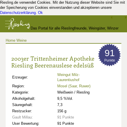
Riesling.de verwendet Cookies. Mit der Nutzung dieser Website sind Sie mit
der Speicherung von Cookies einverstanden und akzeptieren unsere
Datenschutzerklärung
.
Ok
Das Portal für alle Rieslingfreunde, Weingüter, Winzer
Home
Weine
und Kenner
91
2003er Trittenheimer Apotheke
Punkte
Riesling Beerenauslese edelsüß
Weingut Milz-
Erzeuger:
Laurentiushof
Region:
Mosel (Saar, Ruwer)
Kategorie:
Weißwein / Riesling
Alkoholgehalt:
9,5 %Vol.
Säuregehalt:
7,3
Restzucker:
156 g
Gault Millau:
91 Punkte
User Bewertung:
91 Punkte