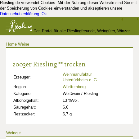
Riesling.de verwendet Cookies. Mit der Nutzung dieser Website sind Sie mit
der Speicherung von Cookies einverstanden und akzeptieren unsere
Datenschutzerklärung
.
Ok
Das Portal für alle Rieslingfreunde, Weingüter, Winzer
Home
Weine
und Kenner
2003er Riesling ** trocken
Weinmanufaktur
Erzeuger:
Untertürkheim e. G.
Region:
Württemberg
Kategorie:
Weißwein / Riesling
Alkoholgehalt:
13 %Vol.
Säuregehalt:
6,6
Restzucker:
6,7 g
Weingut