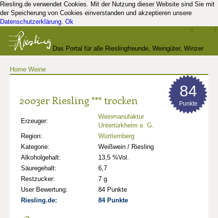
Riesling.de verwendet Cookies. Mit der Nutzung dieser Website sind Sie mit
der Speicherung von Cookies einverstanden und akzeptieren unsere
Datenschutzerklärung
.
Ok
Das Portal für alle Rieslingfreunde, Weingüter, Winzer
Home
Weine
und Kenner
84
2003er Riesling *** trocken
Punkte
Weinmanufaktur
Erzeuger:
Untertürkheim e. G.
Region:
Württemberg
Kategorie:
Weißwein / Riesling
Alkoholgehalt:
13,5 %Vol.
Säuregehalt:
6,7
Restzucker:
7 g
User Bewertung:
84 Punkte
Riesling.de:
84 Punkte