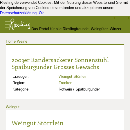
Riesling.de verwendet Cookies. Mit der Nutzung dieser Website sind Sie mit
der Speicherung von Cookies einverstanden und akzeptieren unsere
Datenschutzerklärung
.
Ok
Das Portal für alle Rieslingfreunde, Weingüter, Winzer
Home
Weine
und Kenner
2003er Randersackerer Sonnenstuhl
Spätburgunder Grosses Gewächs
Erzeuger:
Weingut Störrlein
Region:
Franken
Kategorie:
Rotwein / Spätburgunder
Weingut
Weingut Störrlein