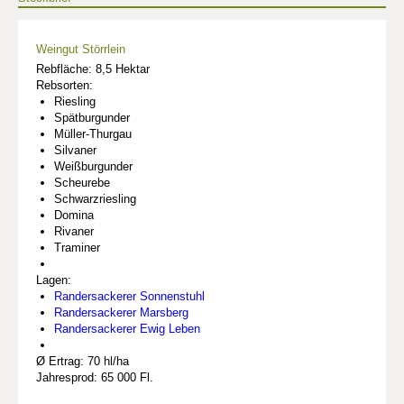
Weingut Störrlein
Rebfläche: 8,5 Hektar
Rebsorten:
Riesling
Spätburgunder
Müller-Thurgau
Silvaner
Weißburgunder
Scheurebe
Schwarzriesling
Domina
Rivaner
Traminer
Lagen:
Randersackerer Sonnenstuhl
Randersackerer Marsberg
Randersackerer Ewig Leben
Ø Ertrag: 70 hl/ha
Jahresprod: 65 000 Fl.