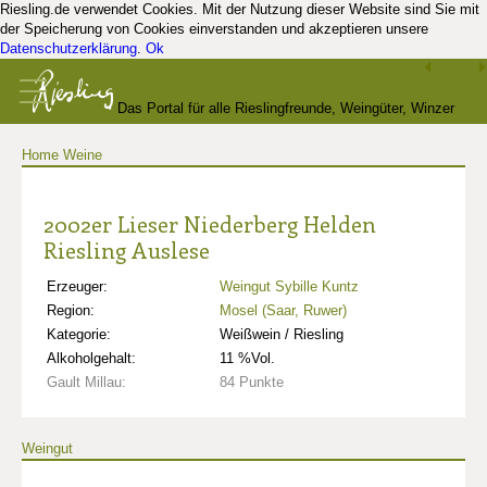
Riesling.de verwendet Cookies. Mit der Nutzung dieser Website sind Sie mit
der Speicherung von Cookies einverstanden und akzeptieren unsere
Datenschutzerklärung
.
Ok
Das Portal für alle Rieslingfreunde, Weingüter, Winzer
Home
Weine
und Kenner
2002er Lieser Niederberg Helden
Riesling Auslese
Erzeuger:
Weingut Sybille Kuntz
Region:
Mosel (Saar, Ruwer)
Kategorie:
Weißwein / Riesling
Alkoholgehalt:
11 %Vol.
Gault Millau:
84 Punkte
Weingut