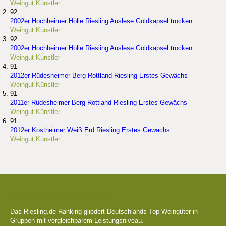
Weingut Künstler
92
2002er Hochheimer Hölle Riesling Auslese Goldkapsel trocken
Weingut Künstler
92
2002er Hochheimer Hölle Riesling Auslese Goldkapsel trocken
Weingut Künstler
91
2012er Rüdesheimer Berg Rottland Riesling Erstes Gewächs
Weingut Künstler
91
2011er Rüdesheimer Berg Rottland Riesling Erstes Gewächs
Weingut Künstler
91
2012er Kostheimer Weiß Erd Riesling Erstes Gewächs
Weingut Künstler
Die besten Weingüter
Das Riesling.de-Ranking gliedert Deutschlands Top-Weingüter in
Gruppen mit vergleichbarem Leistungsniveau.