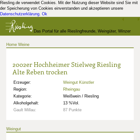
Riesling.de verwendet Cookies. Mit der Nutzung dieser Website sind Sie mit
der Speicherung von Cookies einverstanden und akzeptieren unsere
Datenschutzerklärung
.
Ok
Das Portal für alle Rieslingfreunde, Weingüter, Winzer
Home
Weine
und Kenner
2002er Hochheimer Stielweg Riesling
Alte Reben trocken
Erzeuger:
Weingut Künstler
Region:
Rheingau
Kategorie:
Weißwein / Riesling
Alkoholgehalt:
13 %Vol.
Gault Millau:
87 Punkte
Weingut