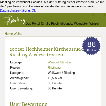
Riesling.de verwendet Cookies. Mit der Nutzung dieser Website sind Sie mit
der Speicherung von Cookies einverstanden und akzeptieren unsere
Datenschutzerklärung
.
Ok
Das Portal für alle Rieslingfreunde, Weingüter, Winzer
Home
Weine
und Kenner
86
2002er Hochheimer Kirchenstück
Punkte
Riesling Auslese trocken
Erzeuger:
Weingut Künstler
Region:
Rheingau
Kategorie:
Weißwein / Riesling
Alkoholgehalt:
12,5 %Vol.
Gault Millau:
88 Punkte
User Bewertung:
86 Punkte
User Bewertung