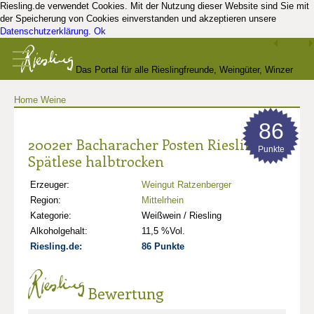
Riesling.de verwendet Cookies. Mit der Nutzung dieser Website sind Sie mit
der Speicherung von Cookies einverstanden und akzeptieren unsere
Datenschutzerklärung
.
Ok
Das Portal für alle Rieslingfreunde, Weingüter, Winzer
Home
Weine
und Kenner
86
2002er Bacharacher Posten Riesling
Punkte
Spätlese halbtrocken
Erzeuger:
Weingut Ratzenberger
Region:
Mittelrhein
Kategorie:
Weißwein / Riesling
Alkoholgehalt:
11,5 %Vol.
Riesling.de:
86 Punkte
Bewertung