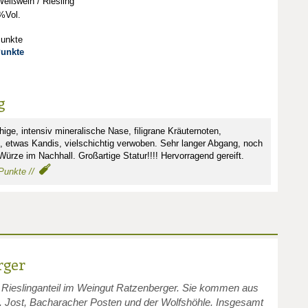
eißwein / Riesling
%Vol.
Punkte
Punkte
g
hige, intensiv mineralische Nase, filigrane Kräuternoten,
s, etwas Kandis, vielschichtig verwoben. Sehr langer Abgang, noch
ürze im Nachhall. Großartige Statur!!!! Hervorragend gereift.
 Punkte //
rger
 Rieslinganteil im Weingut Ratzenberger. Sie kommen aus
. Jost, Bacharacher Posten und der Wolfshöhle. Insgesamt