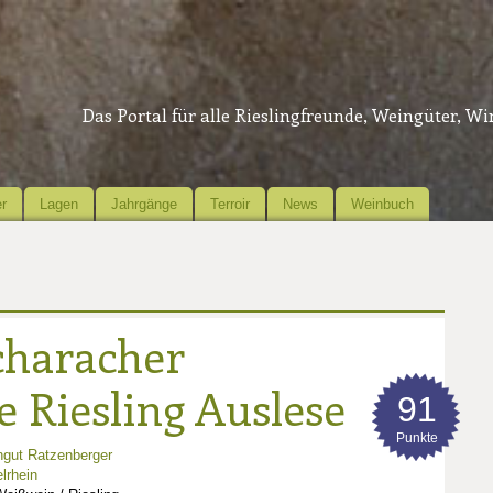
Das Portal für alle Rieslingfreunde, Weingüter, W
r
Lagen
Jahrgänge
Terroir
News
Weinbuch
characher
 Riesling Auslese
91
Punkte
gut Ratzenberger
elrhein