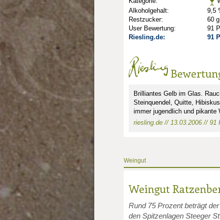
Kategorie:
W
Alkoholgehalt:
9,5 
Restzucker:
60 g
User Bewertung:
91 
Riesling.de:
91 
Bewertun
Brilliantes Gelb im Glas. Rauc
Steinquendel, Quitte, Hibisku
nkte: 1.5
immer jugendlich und pikante W
riesling.de // 13.03.2006 // 91
unkte: 2
au Punkte: 2
Weingut
Weingut Ratzenbe
Rund 75 Prozent beträgt der
den Spitzenlagen Steeger St