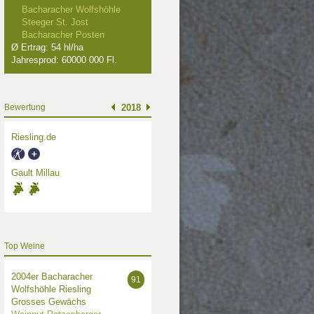
Bacharacher Wolfshöhle
Steeger St. Jost
Bacharacher Posten
Ø Ertrag: 54 hl/ha
Jahresprod: 60000 000 Fl.
Bewertung
2018
Riesling.de
Gault Millau
Top Weine
2004er Bacharacher
91
Wolfshöhle Riesling
Grosses Gewächs