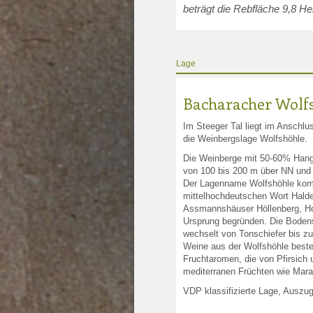
beträgt die Rebfläche 9,8 He
Lage
Bacharacher Wolf
Im Steeger Tal liegt im Anschl
die Weinbergslage Wolfshöhle.
Die Weinberge mit 50-60% Hangn
von 100 bis 200 m über NN und s
Der Lagenname Wolfshöhle ko
mittelhochdeutschen Wort Hal
Assmannshäuser Höllenberg, Hoc
Ursprung begründen. Die Bodens
wechselt von Tonschiefer bis zum
Weine aus der Wolfshöhle beste
Fruchtaromen, die von Pfirsich 
mediterranen Früchten wie Marac
VDP klassifizierte Lage, Auszu