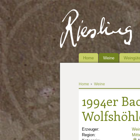
Home
Weine
Weingüte
Home
Weine
1994er Ba
Wolfshöhle
Erzeuger:
Wein
Region:
Mitt