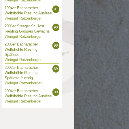
Weingut Ratzenberger
1994er Bacharacher
91
Wolfshöhle Riesling Auslese
Weingut Ratzenberger
2006er Steeger St. Jost
90
Riesling Grosses Gewächs
Weingut Ratzenberger
2006er Bacharacher
90
Wolfshöhle Riesling
Spätlese
Weingut Ratzenberger
2002er Bacharacher
89
Wolfshöhle Riesling
Spätlese fruchtig
Weingut Ratzenberger
2004er Bacharacher
89
Wolfshöhle Riesling Auslese
Weingut Ratzenberger